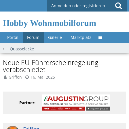
Anmelden oder registrieren
Hobby Wohnmobilforum
Portal
Forum
Galerie
Marktplatz
Untermenü »
Quasselecke
Neue EU-Führerscheinregelung
verabschiedet
Griffon
16. Mai 2025
Partner: