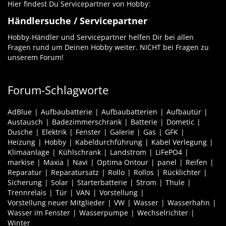
Hier findest Du Servicepartner von Hobby:
Händlersuche / Servicepartner
Hobby-Händler und Servicepartner helfen Dir bei allen
Fragen rund um Deinen Hobby weiter. NICHT bei Fragen zu
unserem Forum!
Forum-Schlagworte
AdBlue
Aufbaubatterie
Aufbaubatterien
Aufbautür
Austausch
Badezimmerschrank
Batterie
Dometic
Dusche
Elektrik
Fenster
Galerie
Gas
GFK
Heizung
Hobby
Kabeldurchführung
Kabel Verlegung
Klimaanlage
Kühlschrank
Landstrom
LiFePO4
markise
Maxia
Navi
Optima Ontour
panel
Reifen
Reparatur
Reparatursatz
Rollo
Rollos
Rücklichter
Sicherung
Solar
Starterbatterie
Strom
Thule
Trennrelais
Tür
VAN
Vorstellung
Vorstellung neuer Mitglieder
VW
Wasser
Wasserhahn
Wasser im Fenster
Wasserpumpe
Wechselrichter
Winter