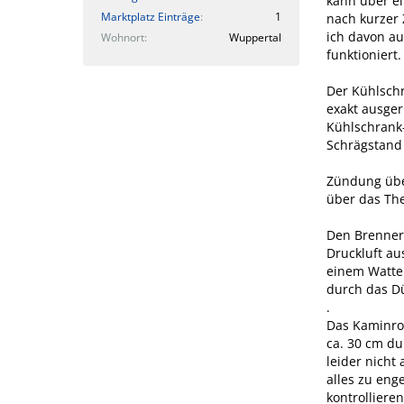
kann über e
Marktplatz Einträge
1
nach kurzer 
ich davon au
Wohnort
Wuppertal
funktioniert.
Der Kühlschr
exakt ausger
Kühlschrank-
Schrägstand 
Zündung übe
über das Th
Den Brenner 
Druckluft au
einem Watter
durch das Dü
.
Das Kaminroh
ca. 30 cm d
leider nicht
alles zu eng
kontrolliere