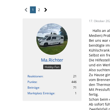
1
2
17. Oktober 20
Hallo an 
Medien) Pro
Bei uns war 
benötigte i
Kühlschrank 
Selbst ein f
Ma.Richter
Die Hilfeste
und ein Werk
Hobby-Fan
Also suchten
Zu Hause gin
Reaktionen
21
vom Brenner.
Punkte
446
den Thermost
Beiträge
71
Mit Pressluf
Marktplatz Einträge
1
fertig.
Schon beim e
Ab sofort fü
Zweifelsfall