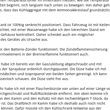
inen Temperaturfühler im Innenraum messen, wie die Temperatur
Zeit beginnt, sich langsam nach unten zu bewegen. Von daher geh
s, dass das Kühlaggregat mit dem Ammoniakkreislauf grundsätzli
ank ist 100%ig senkrecht positioniert. Dass Fahrzeug ist mit Keilen
ichtet, mit einer Wasserwage habe ich den lotrechten Stand am
Gehäuse kontrolliert. Daher scheidet auch ein möglicher
des Gerätes als Ursache aus.
r den Batterie-Zünder funktioniert. Die Zündeflammensicherung
ermoelement in der Brennerflamme funktioniert auch.
habe ich bereits von der Gaszuleitung abgeschraubt und mit
s der Spraydose ordenlich durchgepustet. Die Düse habe ich mit
stäbchen und Isopropanol von beiden Seiten gereinigt. Ich kann
senloch schauen, die Düse sieht frei aus.
r habe ich mit einer Flaschenbürste von unten auf einer Länge v
urchgeschrubt und Ruß/Rückstände entfernt. Von oben komme ich
 an den Kamin und den Aufsätz mit den rechwinkligem T-Stück, da
e ist. Das Drallblech im Kamin habe ich deshalb auch noch nicht
n können. Dafür müsste ich den Kühlschrank teilweise aus der