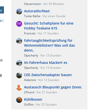
Steuermann
Vor 45 Minuten
ag
Autoradio/Navi
Tante Käthe
Vor einer Stunde
#1
Gesucht: Schaltplane fur eine
Hobby Toskane 615
r
Francois
Vor 11 Stunden
Fahrtauglichkeitsprüfung für
Wohnmobilisten? Was soll das
denn,
Opacharly
Vor 13 Stunden
te
Im Fahrerhaus klackert es
Opacharly
Vor 13 Stunden
ng
CEE-Zwischenadapter bauen
Aidamini
Vor 13 Stunden
Austausch Blaupunkt gegen Zenec
J.Picard
Vor 21 Stunden
Kühlboxen
Griffon
Vor 22 Stunden