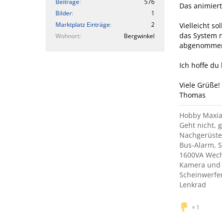
Beiträge
576
Das animiert
Bilder
1
Marktplatz Einträge
2
Vielleicht s
das System n
Wohnort
Bergwinkel
abgenommen w
Ich hoffe du
Viele Grüße!
Thomas
Hobby Maxia
Geht nicht, g
Nachgerüste
Bus-Alarm, S
1600VA Wechs
Kamera und 
Scheinwerfer
Lenkrad
1