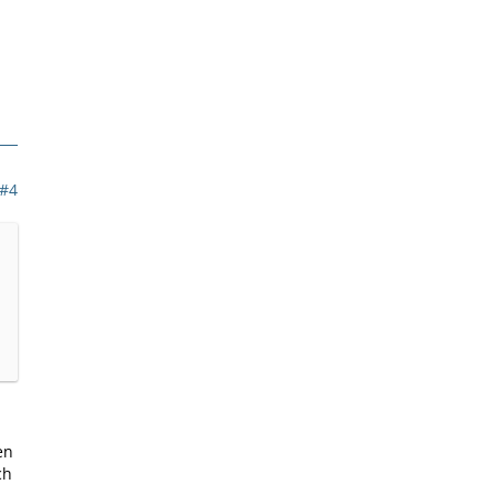
#4
en
ch