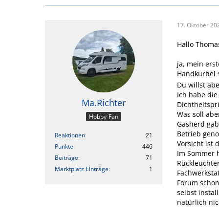
17. Oktober 20
Hallo Thoma
ja, mein ers
Handkurbel 
Du willst abe
Ich habe die
Ma.Richter
Dichtheitspr
Was soll ab
Hobby-Fan
Gasherd gab 
Betrieb gen
Reaktionen
21
Vorsicht ist
Punkte
446
Im Sommer ha
Beiträge
71
Rückleuchten
Marktplatz Einträge
1
Fachwerkstat
Forum schon
selbst instal
natürlich ni