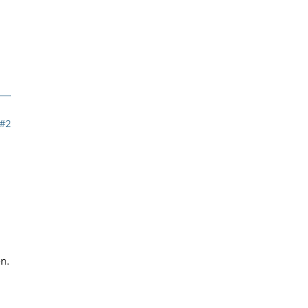
#2
n.