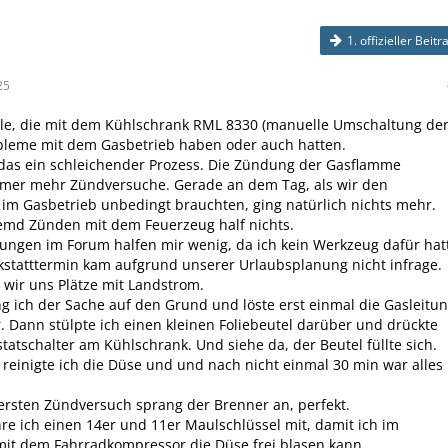
1. offizieller Beitr
25
alle, die mit dem Kühlschrank RML 8330 (manuelle Umschaltung de
bleme mit dem Gasbetrieb haben oder auch hatten.
das ein schleichender Prozess. Die Zündung der Gasflamme
mmer mehr Zündversuche. Gerade an dem Tag, als wir den
im Gasbetrieb unbedingt brauchten, ging natürlich nichts mehr.
remd Zünden mit dem Feuerzeug half nichts.
llungen im Forum halfen mir wenig, da ich kein Werkzeug dafür hat
statttermin kam aufgrund unserer Urlaubsplanung nicht infrage.
 wir uns Plätze mit Landstrom.
g ich der Sache auf den Grund und löste erst einmal die Gasleitu
 Dann stülpte ich einen kleinen Foliebeutel darüber und drückte
atschalter am Kühlschrank. Und siehe da, der Beutel füllte sich.
t reinigte ich die Düse und und nach nicht einmal 30 min war alles
rsten Zündversuch sprang der Brenner an, perfekt.
hre ich einen 14er und 11er Maulschlüssel mit, damit ich im
 mit dem Fahrradkompressor die Düse frei blasen kann.