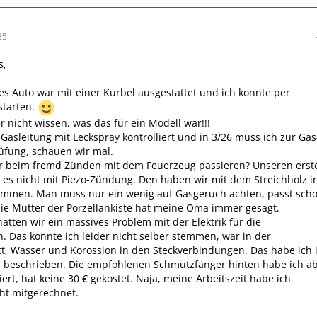
25
s,
tes Auto war mit einer Kurbel ausgestattet und ich konnte per
starten.
r nicht wissen, was das für ein Modell war!!!
 Gasleitung mit Leckspray kontrolliert und in 3/26 muss ich zur Gas
üfung, schauen wir mal.
er beim fremd Zünden mit dem Feuerzeug passieren? Unseren erst
es nicht mit Piezo-Zündung. Den haben wir mit dem Streichholz i
ommen. Man muss nur ein wenig auf Gasgeruch achten, passt scho
 die Mutter der Porzellankiste hat meine Oma immer gesagt.
tten wir ein massives Problem mit der Elektrik für die
. Das konnte ich leider nicht selber stemmen, war in der
t, Wasser und Korossion in den Steckverbindungen. Das habe ich 
 beschrieben. Die empfohlenen Schmutzfänger hinten habe ich a
liert, hat keine 30 € gekostet. Naja, meine Arbeitszeit habe ich
cht mitgerechnet.