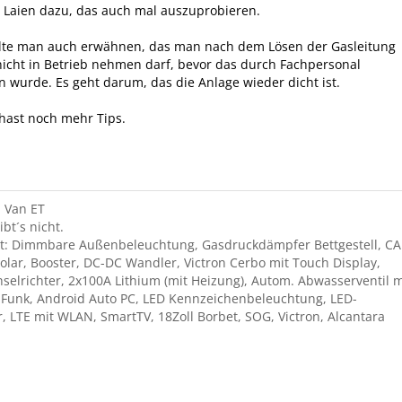
 Laien dazu, das auch mal auszuprobieren.
ollte man auch erwähnen, das man nach dem Lösen der Gasleitung
icht in Betrieb nehmen darf, bevor das durch Fachpersonal
urde. Es geht darum, das die Anlage wieder dicht ist.
 hast noch mehr Tips.
 Van ET
ibt´s nicht.
t: Dimmbare Außenbeleuchtung, Gasdruckdämpfer Bettgestell, C
olar, Booster, DC-DC Wandler, Victron Cerbo mit Touch Display,
elrichter, 2x100A Lithium (mit Heizung), Autom. Abwasserventil m
Funk, Android Auto PC, LED Kennzeichenbeleuchtung, LED-
, LTE mit WLAN, SmartTV, 18Zoll Borbet, SOG, Victron, Alcantara