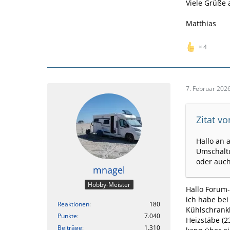
Viele Grüße
Matthias
4
7. Februar 202
Zitat v
Hallo an 
Umschalt
oder auch 
mnagel
Hobby-Meister
Hallo Forum
ich habe bei
Reaktionen
180
Kühlschrankb
Punkte
7.040
Heizstäbe (2
Beiträge
1.310