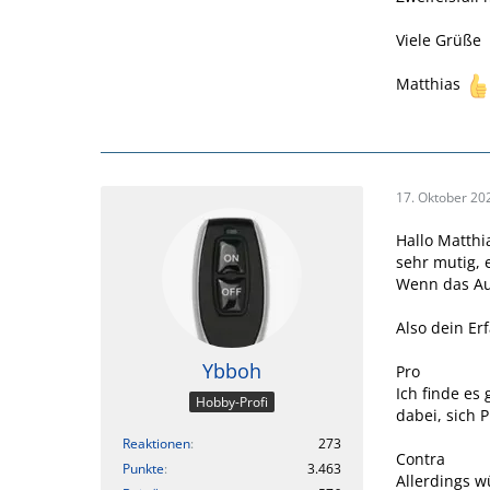
Viele Grüße
Matthias
17. Oktober 20
Hallo Matthi
sehr mutig,
Wenn das Aut
Also dein Er
Ybboh
Pro
Ich finde es 
Hobby-Profi
dabei, sich
Reaktionen
273
Contra
Punkte
3.463
Allerdings w