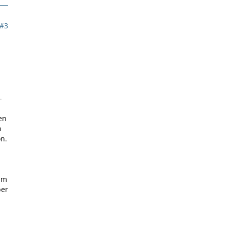
#3
-
en
n
n.
im
ber