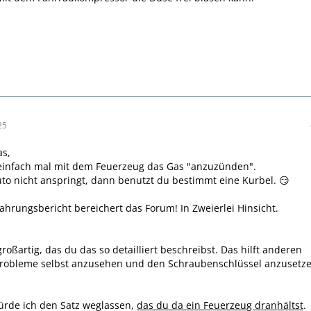
25
as,
 einfach mal mit dem Feuerzeug das Gas "anzuzünden".
o nicht anspringt, dann benutzt du bestimmt eine Kurbel. 😏
fahrungsbericht bereichert das Forum! In Zweierlei Hinsicht.
großartig, das du das so detailliert beschreibst. Das hilft anderen
 Probleme selbst anzusehen und den Schraubenschlüssel anzusetze
ürde ich den Satz weglassen,
das du da ein Feuerzeug dranhältst
.