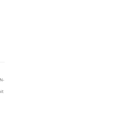
AN-
it