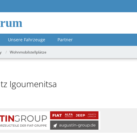
orum
Unsere Fahrzeuge
Partner
y
Wohnmobilstellplätze
atz Igoumenitsa