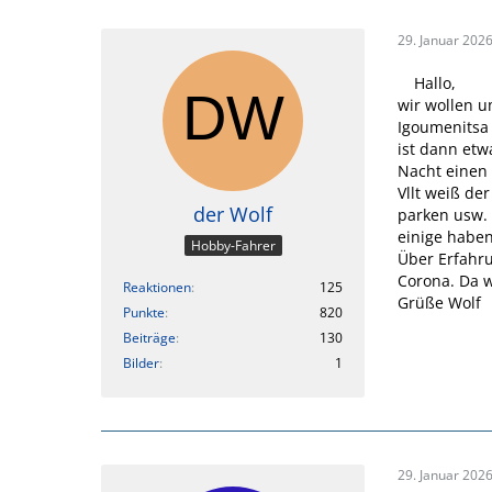
29. Januar 202
Hallo,
wir wollen u
Igoumenitsa 
ist dann etw
Nacht einen 
Vllt weiß de
der Wolf
parken usw. 
einige haben
Hobby-Fahrer
Über Erfahru
Corona. Da w
Reaktionen
125
Grüße Wolf
Punkte
820
Beiträge
130
Bilder
1
29. Januar 202