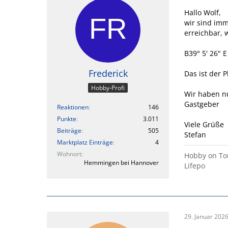
Hallo Wolf,
wir sind imm
erreichbar, w
B39° 5' 26" E
Frederick
Das ist der 
Hobby-Profi
Wir haben nu
Gastgeber
Reaktionen
146
Punkte
3.011
Viele Grüße
Beiträge
505
Stefan
Marktplatz Einträge
4
Wohnort
Hobby on Tou
Hemmingen bei Hannover
Lifepo
29. Januar 202