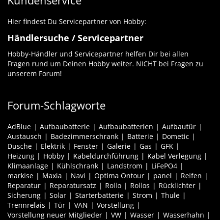
Kundenservice
Hier findest Du Servicepartner von Hobby:
Händlersuche / Servicepartner
Hobby-Händler und Servicepartner helfen Dir bei allen
Fragen rund um Deinen Hobby weiter. NICHT bei Fragen zu
unserem Forum!
Forum-Schlagworte
AdBlue
Aufbaubatterie
Aufbaubatterien
Aufbautür
Austausch
Badezimmerschrank
Batterie
Dometic
Dusche
Elektrik
Fenster
Galerie
Gas
GFK
Heizung
Hobby
Kabeldurchführung
Kabel Verlegung
Klimaanlage
Kühlschrank
Landstrom
LiFePO4
markise
Maxia
Navi
Optima Ontour
panel
Reifen
Reparatur
Reparatursatz
Rollo
Rollos
Rücklichter
Sicherung
Solar
Starterbatterie
Strom
Thule
Trennrelais
Tür
VAN
Vorstellung
Vorstellung neuer Mitglieder
VW
Wasser
Wasserhahn