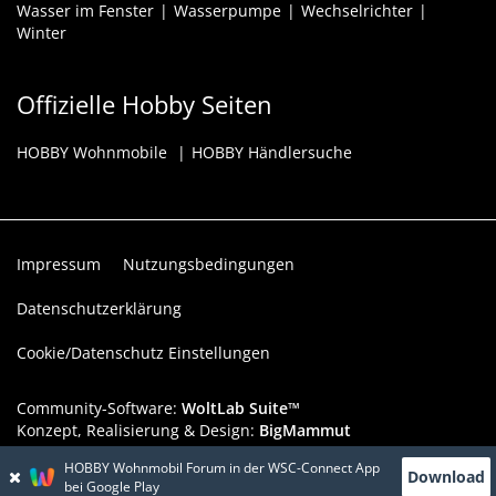
Wasser im Fenster
Wasserpumpe
Wechselrichter
Winter
Offizielle Hobby Seiten
HOBBY Wohnmobile
HOBBY Händlersuche
Impressum
Nutzungsbedingungen
Datenschutzerklärung
Cookie/Datenschutz Einstellungen
Community-Software:
WoltLab Suite™
Konzept, Realisierung & Design:
BigMammut
HOBBY Wohnmobil Forum in der WSC-Connect App
Werbelink: Dieser Werbeplatz ist verfügbar!
Download
bei Google Play