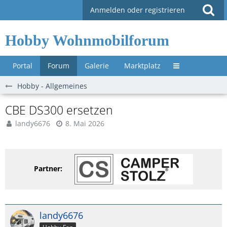
Anmelden oder registrieren
Hobby Wohnmobilforum
Portal
Forum
Galerie
Marktplatz
Untermenü »
Hobby - Allgemeines
CBE DS300 ersetzen
landy6676
8. Mai 2026
Partner:
landy6676