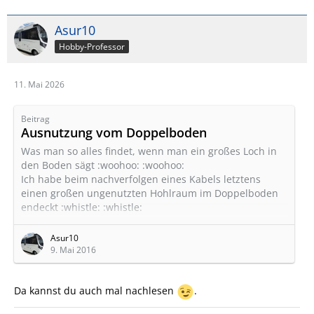
Asur10
Hobby-Professor
11. Mai 2026
Beitrag
Ausnutzung vom Doppelboden
Was man so alles findet, wenn man ein großes Loch in
den Boden sägt :woohoo: :woohoo:
Ich habe beim nachverfolgen eines Kabels letztens
einen großen ungenutzten Hohlraum im Doppelboden
endeckt :whistle: :whistle:
Also Stichsäge ausgepackt und ein großes Loch in den
Boden gesägt. Und siehe da der neue Stauraum ist
Asur10
950x800x210 mm groß B) B)
9. Mai 2016
Morgen schnell noch einen Rahmen gefertigt und
einbauen und Frauchen ist glücklich.
Da kannst du auch mal nachlesen
.
hobby-wohnmobilforum.de/attachment/6851/