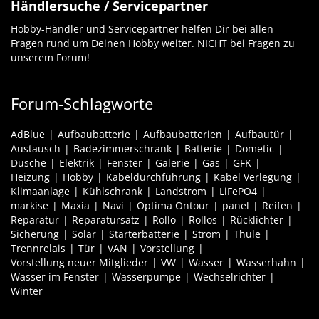
Händlersuche / Servicepartner
Hobby-Händler und Servicepartner helfen Dir bei allen
Fragen rund um Deinen Hobby weiter. NICHT bei Fragen zu
unserem Forum!
Forum-Schlagworte
AdBlue
Aufbaubatterie
Aufbaubatterien
Aufbautür
Austausch
Badezimmerschrank
Batterie
Dometic
Dusche
Elektrik
Fenster
Galerie
Gas
GFK
Heizung
Hobby
Kabeldurchführung
Kabel Verlegung
Klimaanlage
Kühlschrank
Landstrom
LiFePO4
markise
Maxia
Navi
Optima Ontour
panel
Reifen
Reparatur
Reparatursatz
Rollo
Rollos
Rücklichter
Sicherung
Solar
Starterbatterie
Strom
Thule
Trennrelais
Tür
VAN
Vorstellung
Vorstellung neuer Mitglieder
VW
Wasser
Wasserhahn
Wasser im Fenster
Wasserpumpe
Wechselrichter
Winter