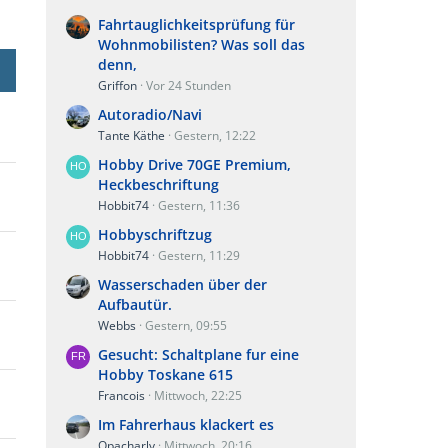
Fahrtauglichkeitsprüfung für
Wohnmobilisten? Was soll das
denn,
Griffon
Vor 24 Stunden
Autoradio/Navi
Tante Käthe
Gestern, 12:22
Hobby Drive 70GE Premium,
Heckbeschriftung
Hobbit74
Gestern, 11:36
Hobbyschriftzug
Hobbit74
Gestern, 11:29
Wasserschaden über der
Aufbautür.
Webbs
Gestern, 09:55
Gesucht: Schaltplane fur eine
Hobby Toskane 615
Francois
Mittwoch, 22:25
Im Fahrerhaus klackert es
Opacharly
Mittwoch, 20:16