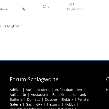
JOJO
5
10. Juni 2021
glieder
neuer Mitglieder
Forum-Schlagworte
O
AdBlue
Aufbaubatterie
Aufbaubatterien
H
Aufbautür
Austausch
Badezimmerschrank
Batterie
Dometic
Dusche
Elektrik
Fenster
Galerie
Gas
GFK
Heizung
Hobby