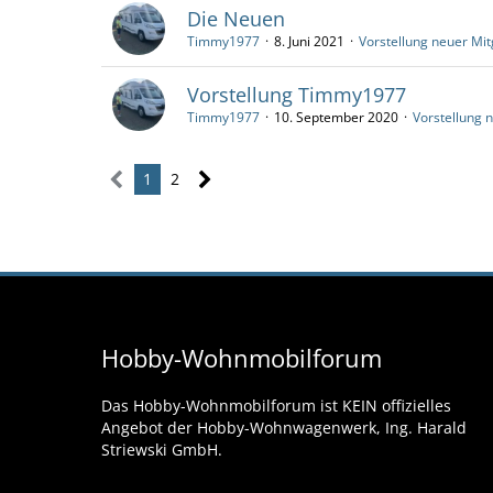
Die Neuen
Timmy1977
8. Juni 2021
Vorstellung neuer Mit
Vorstellung Timmy1977
Timmy1977
10. September 2020
Vorstellung 
1
2
Hobby-Wohnmobilforum
Das Hobby-Wohnmobilforum ist KEIN offizielles
Angebot der Hobby-Wohnwagenwerk, Ing. Harald
Striewski GmbH.