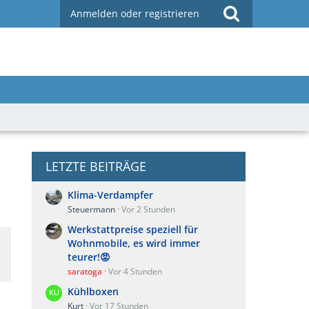
Anmelden oder registrieren
LETZTE BEITRÄGE
Klima-Verdampfer
Steuermann
Vor 2 Stunden
Werkstattpreise speziell für
Wohnmobile, es wird immer
teurer!😡
saratoga
Vor 4 Stunden
Kühlboxen
Kurt
Vor 17 Stunden