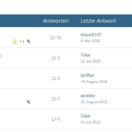
Antworten
Letzte Antwort
KlausR107
15
8. Mai 2026
1
t
Tolar
5
22. Juli 2025
Griffon
5
14. August 2024
AndiRe
7
25. August 2023
Tolar
6
23. Juli 2023