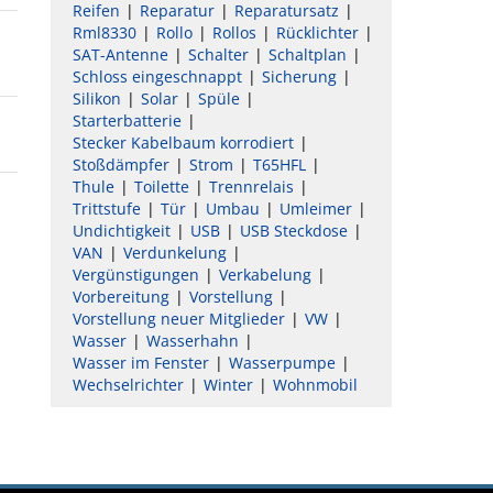
Reifen
Reparatur
Reparatursatz
Rml8330
Rollo
Rollos
Rücklichter
SAT-Antenne
Schalter
Schaltplan
Schloss eingeschnappt
Sicherung
Silikon
Solar
Spüle
Starterbatterie
Stecker Kabelbaum korrodiert
Stoßdämpfer
Strom
T65HFL
Thule
Toilette
Trennrelais
Trittstufe
Tür
Umbau
Umleimer
Undichtigkeit
USB
USB Steckdose
VAN
Verdunkelung
Vergünstigungen
Verkabelung
Vorbereitung
Vorstellung
Vorstellung neuer Mitglieder
VW
Wasser
Wasserhahn
Wasser im Fenster
Wasserpumpe
Wechselrichter
Winter
Wohnmobil