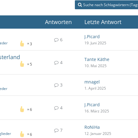
Suche nach Schlagwörtern (Tag
Antworten
Letzte Antwort
J.Picard
6
ieder
19. Juni 2025
3
sterland
Tante Käthe
4
5
10. Mai 2025
mnagel
3
1. April 2025
ieder
J.Picard
4
6
16. März 2025
RoNiHa
7
glieder
12. Januar 2025
6