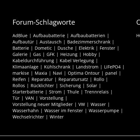
Forum-Schlagworte
O
AdBlue
Aufbaubatterie
Aufbaubatterien
H
Aufbautür
Austausch
Badezimmerschrank
Batterie
Dometic
Dusche
Elektrik
Fenster
Galerie
Gas
GFK
Heizung
Hobby
Kabeldurchführung
Kabel Verlegung
Klimaanlage
Kühlschrank
Landstrom
LiFePO4
markise
Maxia
Navi
Optima Ontour
panel
Reifen
Reparatur
Reparatursatz
Rollo
Rollos
Rücklichter
Sicherung
Solar
Starterbatterie
Strom
Thule
Trennrelais
Tür
VAN
Vorstellung
Vorstellung neuer Mitglieder
VW
Wasser
Wasserhahn
Wasser im Fenster
Wasserpumpe
Wechselrichter
Winter