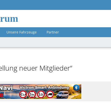
orum
Unsere Fahrzeuge
Partner
llung neuer Mitglieder“