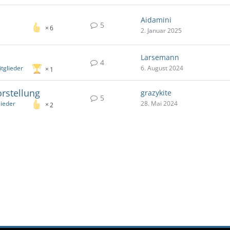
Aidamini
5
6
2. Januar 2025
Larsemann
4
tglieder
6. August 2024
1
rstellung
grazykite
5
lieder
28. Mai 2024
2