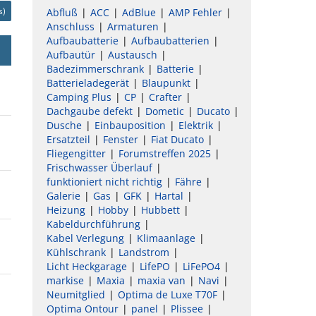
s)
Abfluß
ACC
AdBlue
AMP Fehler
Anschluss
Armaturen
Aufbaubatterie
Aufbaubatterien
Aufbautür
Austausch
Badezimmerschrank
Batterie
Batterieladegerät
Blaupunkt
Camping Plus
CP
Crafter
Dachgaube defekt
Dometic
Ducato
Dusche
Einbauposition
Elektrik
Ersatzteil
Fenster
Fiat Ducato
Fliegengitter
Forumstreffen 2025
Frischwasser Überlauf
funktioniert nicht richtig
Fähre
Galerie
Gas
GFK
Hartal
Heizung
Hobby
Hubbett
Kabeldurchführung
Kabel Verlegung
Klimaanlage
Kühlschrank
Landstrom
Licht Heckgarage
LifePO
LiFePO4
markise
Maxia
maxia van
Navi
Neumitglied
Optima de Luxe T70F
Optima Ontour
panel
Plissee