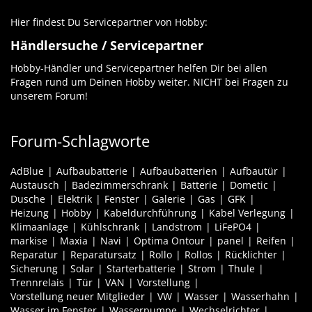
Hier findest Du Servicepartner von Hobby:
Händlersuche / Servicepartner
Hobby-Händler und Servicepartner helfen Dir bei allen
Fragen rund um Deinen Hobby weiter. NICHT bei Fragen zu
unserem Forum!
Forum-Schlagworte
AdBlue
Aufbaubatterie
Aufbaubatterien
Aufbautür
Austausch
Badezimmerschrank
Batterie
Dometic
Dusche
Elektrik
Fenster
Galerie
Gas
GFK
Heizung
Hobby
Kabeldurchführung
Kabel Verlegung
Klimaanlage
Kühlschrank
Landstrom
LiFePO4
markise
Maxia
Navi
Optima Ontour
panel
Reifen
Reparatur
Reparatursatz
Rollo
Rollos
Rücklichter
Sicherung
Solar
Starterbatterie
Strom
Thule
Trennrelais
Tür
VAN
Vorstellung
Vorstellung neuer Mitglieder
VW
Wasser
Wasserhahn
Wasser im Fenster
Wasserpumpe
Wechselrichter