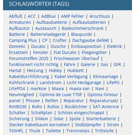
SCHLAGWÖRTER (TAGS)
Abfluß
ACC
AdBlue
AMP Fehler
Anschluss
Armaturen
Aufbaubatterie
Aufbaubatterien
Aufbautür
Austausch
Badezimmerschrank
Batterie
Batterieladegerät
Blaupunkt
Camping Plus
CP
Crafter
Dachgaube defekt
Dometic
Ducato
Dusche
Einbauposition
Elektrik
Ersatzteil
Fenster
Fiat Ducato
Fliegengitter
Forumstreffen 2025
Frischwasser Überlauf
funktioniert nicht richtig
Fähre
Galerie
Gas
GFK
Hartal
Heizung
Hobby
Hubbett
Kabeldurchführung
Kabel Verlegung
Klimaanlage
Kühlschrank
Landstrom
Licht Heckgarage
LifePO
LiFePO4
markise
Maxia
maxia van
Navi
Neumitglied
Optima de Luxe T70F
Optima Ontour
panel
Plissee
Reifen
Reparatur
Reparatursatz
Rml8330
Rollo
Rollos
Rücklichter
SAT-Antenne
Schalter
Schaltplan
Schloss eingeschnappt
Sicherung
Silikon
Solar
Spüle
Starterbatterie
Stecker Kabelbaum korrodiert
Stoßdämpfer
Strom
T65HFL
Thule
Toilette
Trennrelais
Trittstufe