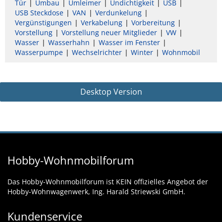
Tür
Umbau
Umleimer
Undichtigkeit
USB
USB Steckdose
VAN
Verdunkelung
Vergünstigungen
Verkabelung
Vorbereitung
Vorstellung
Vorstellung neuer Mitglieder
VW
Wasser
Wasserhahn
Wasser im Fenster
Wasserpumpe
Wechselrichter
Winter
Wohnmobil
Desktop Version
Hobby-Wohnmobilforum
Das Hobby-Wohnmobilforum ist KEIN offizielles Angebot der
Hobby-Wohnwagenwerk, Ing. Harald Striewski GmbH.
Kundenservice