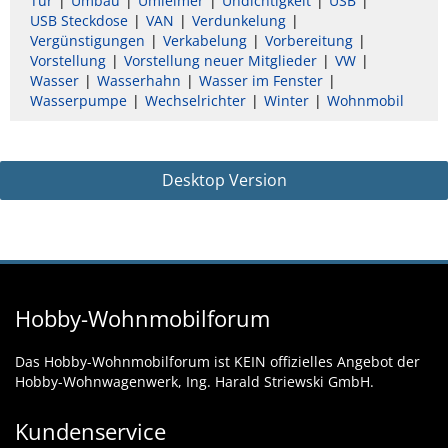
Tür
Umbau
Umleimer
Undichtigkeit
USB
USB Steckdose
VAN
Verdunkelung
Vergünstigungen
Verkabelung
Vorbereitung
Vorstellung
Vorstellung neuer Mitglieder
VW
Wasser
Wasserhahn
Wasser im Fenster
Wasserpumpe
Wechselrichter
Winter
Wohnmobil
Desktop Version
Hobby-Wohnmobilforum
Das Hobby-Wohnmobilforum ist KEIN offizielles Angebot der
Hobby-Wohnwagenwerk, Ing. Harald Striewski GmbH.
Kundenservice