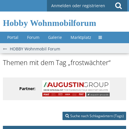
Anmelden oder registrieren
Hobby Wohnmobilforum
Portal
Forum
Galerie
Marktplatz
Untermenü »
HOBBY Wohnmobil Forum
Themen mit dem Tag „frostwächter“
Partner:
Suche nach Schlagwörtern (Tags)