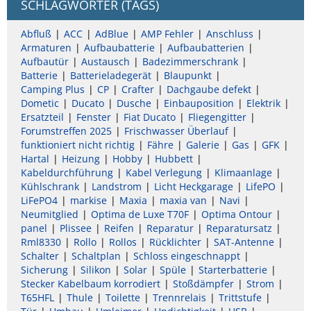
SCHLAGWÖRTER (TAGS)
Abfluß
ACC
AdBlue
AMP Fehler
Anschluss
Armaturen
Aufbaubatterie
Aufbaubatterien
Aufbautür
Austausch
Badezimmerschrank
Batterie
Batterieladegerät
Blaupunkt
Camping Plus
CP
Crafter
Dachgaube defekt
Dometic
Ducato
Dusche
Einbauposition
Elektrik
Ersatzteil
Fenster
Fiat Ducato
Fliegengitter
Forumstreffen 2025
Frischwasser Überlauf
funktioniert nicht richtig
Fähre
Galerie
Gas
GFK
Hartal
Heizung
Hobby
Hubbett
Kabeldurchführung
Kabel Verlegung
Klimaanlage
Kühlschrank
Landstrom
Licht Heckgarage
LifePO
LiFePO4
markise
Maxia
maxia van
Navi
Neumitglied
Optima de Luxe T70F
Optima Ontour
panel
Plissee
Reifen
Reparatur
Reparatursatz
Rml8330
Rollo
Rollos
Rücklichter
SAT-Antenne
Schalter
Schaltplan
Schloss eingeschnappt
Sicherung
Silikon
Solar
Spüle
Starterbatterie
Stecker Kabelbaum korrodiert
Stoßdämpfer
Strom
T65HFL
Thule
Toilette
Trennrelais
Trittstufe