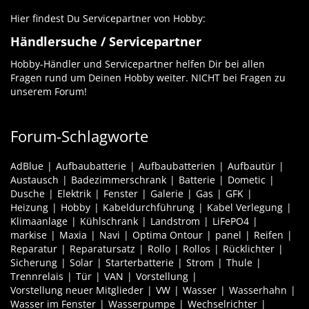
Hier findest Du Servicepartner von Hobby:
Händlersuche / Servicepartner
Hobby-Händler und Servicepartner helfen Dir bei allen
Fragen rund um Deinen Hobby weiter. NICHT bei Fragen zu
unserem Forum!
Forum-Schlagworte
AdBlue
Aufbaubatterie
Aufbaubatterien
Aufbautür
Austausch
Badezimmerschrank
Batterie
Dometic
Dusche
Elektrik
Fenster
Galerie
Gas
GFK
Heizung
Hobby
Kabeldurchführung
Kabel Verlegung
Klimaanlage
Kühlschrank
Landstrom
LiFePO4
markise
Maxia
Navi
Optima Ontour
panel
Reifen
Reparatur
Reparatursatz
Rollo
Rollos
Rücklichter
Sicherung
Solar
Starterbatterie
Strom
Thule
Trennrelais
Tür
VAN
Vorstellung
Vorstellung neuer Mitglieder
VW
Wasser
Wasserhahn
Wasser im Fenster
Wasserpumpe
Wechselrichter