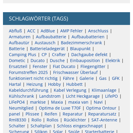
SCHLAGWÖRTER (TAGS)
Abfluß
ACC
AdBlue
AMP Fehler
Anschluss
Armaturen
Aufbaubatterie
Aufbaubatterien
Aufbautür
Austausch
Badezimmerschrank
Batterie
Batterieladegerät
Blaupunkt
Camping Plus
CP
Crafter
Dachgaube defekt
Dometic
Ducato
Dusche
Einbauposition
Elektrik
Ersatzteil
Fenster
Fiat Ducato
Fliegengitter
Forumstreffen 2025
Frischwasser Überlauf
funktioniert nicht richtig
Fähre
Galerie
Gas
GFK
Hartal
Heizung
Hobby
Hubbett
Kabeldurchführung
Kabel Verlegung
Klimaanlage
Kühlschrank
Landstrom
Licht Heckgarage
LifePO
LiFePO4
markise
Maxia
maxia van
Navi
Neumitglied
Optima de Luxe T70F
Optima Ontour
panel
Plissee
Reifen
Reparatur
Reparatursatz
Rml8330
Rollo
Rollos
Rücklichter
SAT-Antenne
Schalter
Schaltplan
Schloss eingeschnappt
Sicherung
Silikon
Solar
Spüle
Starterbatterie