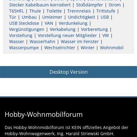
Stecker Kabelbaum korrodiert
Stoßdämpfer
Strom
T65HFL
Thule
Toilette
Trennrelais
Trittstufe
Tür
Umbau
Umleimer
Undichtigkeit
USB
USB Steckdose
VAN
Verdunkelung
Vergünstigungen
Verkabelung
Vorbereitung
Vorstellung
Vorstellung neuer Mitglieder
VW
Wasser
Wasserhahn
Wasser im Fenster
Wasserpumpe
Wechselrichter
Winter
Wohnmobil
Desktop Version
Hobby-Wohnmobilforum
Das Hobby-Wohnmobilforum ist KEIN offizielles Angebot der
Hobby-Wohnwagenwerk, Ing. Harald Striewski GmbH.