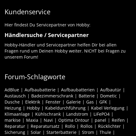
Kundenservice
Hier findest Du Servicepartner von Hobby:
Händlersuche / Servicepartner
Hobby-Händler und Servicepartner helfen Dir bei allen
Fragen rund um Deinen Hobby weiter. NICHT bei Fragen zu
unserem Forum!
Forum-Schlagworte
AdBlue
Aufbaubatterie
Aufbaubatterien
Aufbautür
Austausch
Badezimmerschrank
Batterie
Dometic
Dusche
Elektrik
Fenster
Galerie
Gas
GFK
Heizung
Hobby
Kabeldurchführung
Kabel Verlegung
Klimaanlage
Kühlschrank
Landstrom
LiFePO4
markise
Maxia
Navi
Optima Ontour
panel
Reifen
Reparatur
Reparatursatz
Rollo
Rollos
Rücklichter
Sicherung
Solar
Starterbatterie
Strom
Thule