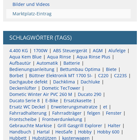
Bilder und Videos
Marktplatz-Eintrag
SCHLAGWÖRTER (TAGS)
4.400 KG
1700W
ABS Steuergerät
AGM
Alufelge
Aqua Kem Blue
Aqua Rinse
Aqua Rinse Plus
Aufbautür
Automatik
Batterie
Bedienungsanleitung
Bettumbau Optima
Biete
Borbet
Büttner Elektronik MT 1700 SI-
C220
C223S
Dachgaube defekt
Dachklima
Dachluke
Deckenlüfter
Dometic TecTower
Dometic Winter Air PVC 260 M
Ducato 290
Ducato Serie 8
E-Bike
Ersatzkasette
Ersatz WC Deckel
Erweiterungsmatratze
et
Fahrradhalterung
Fahrradträger
felgen
Fenster
Frontscheibe
Frontverdunkelung
Gebrauchte Markise
Grill Gasgrill Explorer
Halter
Handbuch
Hartal
HeoSafe
Hobby
Hobby 600
Hubbett
Hubstützen
kastenwagen