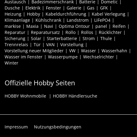
Austausch
Badezimmerschrank
Batterie
Dometic
Dusche
Elektrik
Fenster
Galerie
Gas
GFK
Heizung
Hobby
Kabeldurchführung
Kabel Verlegung
Klimaanlage
Kühlschrank
Landstrom
LiFePO4
markise
Maxia
Navi
Optima Ontour
panel
Reifen
Reparatur
Reparatursatz
Rollo
Rollos
Rücklichter
Sicherung
Solar
Starterbatterie
Strom
Thule
Trennrelais
Tür
VAN
Vorstellung
Vorstellung neuer Mitglieder
VW
Wasser
Wasserhahn
Wasser im Fenster
Wasserpumpe
Wechselrichter
Winter
Offizielle Hobby Seiten
HOBBY Wohnmobile
HOBBY Händlersuche
Impressum
Nutzungsbedingungen