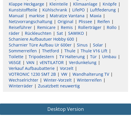
Klappe Heckgarge
Kleinteile
Klimaanlage
Knöpfe
Kunststoffteile
Kühlschrank
LifePO
Luftfederung
Manual
markise
Matratze Vantana
Maxia
Netzvorrangschaltung
Original
Plissee
Reifen
Reiseführer
Remicare
Remis
Rollerträger
Rollo
räder
Rückleuchten
Sat
SAWIKO
Schaniere Aufbautuer Hobby 600
Scharnier Türe Aufbau Ur 600er
Sinus
Solar
Sommerreifen
Thetford
Thule
Thule V16 Lift
Toilette
Tripodestern
TV Halterung
Tür
Umbau
V65GE
VAN
vENTILATOR
Verdunkelung
Verkauf Aufbaubatterie
Vorzelt
VOTRONIC 1230 SMT 2B
VW
Wandhalterung TV
Wechselrichter
Winter-Vorzelt
Winterreifen
Winterräder
Zusatzbett neuwertig
Desktop Version