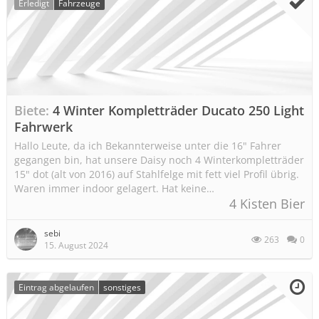
Erledigt
Fahrzeuge
Biete
4 Winter Kompletträder Ducato 250 Light
Fahrwerk
Hallo Leute, da ich Bekannterweise unter die 16" Fahrer
gegangen bin, hat unsere Daisy noch 4 Winterkompletträder
15" dot (alt von 2016) auf Stahlfelge mit fett viel Profil übrig.
Waren immer indoor gelagert. Hat keine…
4 Kisten Bier
sebi
263
0
15. August 2024
Eintrag abgelaufen
sonstiges