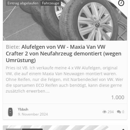
Eintrag abgelaufen
Fahrzeuge
Biete
Alufelgen von VW - Maxia Van VW
Crafter 2 von Neufahrzeug demontiert (wegen
Umrüstung)
Pries ist VB. Ich verkaufe meine 4 x VW Alufelgen, original
VW, die auf einem Maxia Van Neuwagen montiert waren.
Ohne Reifen, nur die Felgen, mit Narbendeckel von VW. Wer
die sparsamen ECO Reifen auch benötigt, kann diese gerne
zusätzlich erwerben.…
1.000
Ybboh
294
0
9. November 2024