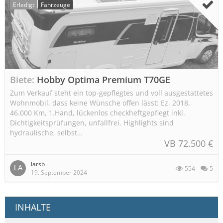
Erledigt
Fahrzeuge
Biete
Hobby Optima Premium T70GE
Zum Verkauf steht ein top-gepflegtes und voll ausgestattetes
Wohnmobil, dass keine Wünsche offen lässt: Ez. 2018,
46.000 Km, 1.Hand, lückenlos checkheftgepflegt inkl.
Dichtigkeitsprüfungen, unfallfrei. Highlights sind
hydraulische, selbst…
VB 72.500 €
larsb
554
5
19. September 2024
INHALTE