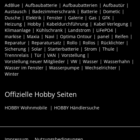
AdBlue
Aufbaubatterie
Aufbaubatterien
Aufbautür
Austausch
Badezimmerschrank
Batterie
Dometic
Dusche
Elektrik
Fenster
Galerie
Gas
GFK
Heizung
Hobby
Kabeldurchführung
Kabel Verlegung
Klimaanlage
Kühlschrank
Landstrom
LiFePO4
markise
Maxia
Navi
Optima Ontour
panel
Reifen
Reparatur
Reparatursatz
Rollo
Rollos
Rücklichter
Sicherung
Solar
Starterbatterie
Strom
Thule
Trennrelais
Tür
VAN
Vorstellung
Vorstellung neuer Mitglieder
VW
Wasser
Wasserhahn
Wasser im Fenster
Wasserpumpe
Wechselrichter
Winter
Offizielle Hobby Seiten
HOBBY Wohnmobile
HOBBY Händlersuche
Impressum
Nutzungsbedingungen