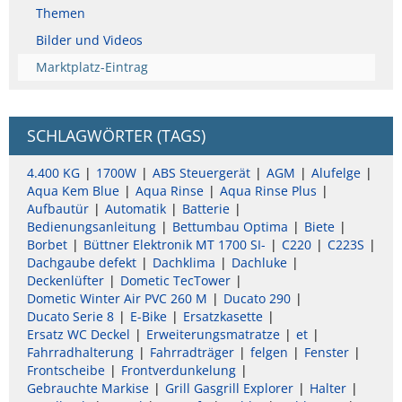
Themen
Bilder und Videos
Marktplatz-Eintrag
SCHLAGWÖRTER (TAGS)
4.400 KG
1700W
ABS Steuergerät
AGM
Alufelge
Aqua Kem Blue
Aqua Rinse
Aqua Rinse Plus
Aufbautür
Automatik
Batterie
Bedienungsanleitung
Bettumbau Optima
Biete
Borbet
Büttner Elektronik MT 1700 SI-
C220
C223S
Dachgaube defekt
Dachklima
Dachluke
Deckenlüfter
Dometic TecTower
Dometic Winter Air PVC 260 M
Ducato 290
Ducato Serie 8
E-Bike
Ersatzkasette
Ersatz WC Deckel
Erweiterungsmatratze
et
Fahrradhalterung
Fahrradträger
felgen
Fenster
Frontscheibe
Frontverdunkelung
Gebrauchte Markise
Grill Gasgrill Explorer
Halter