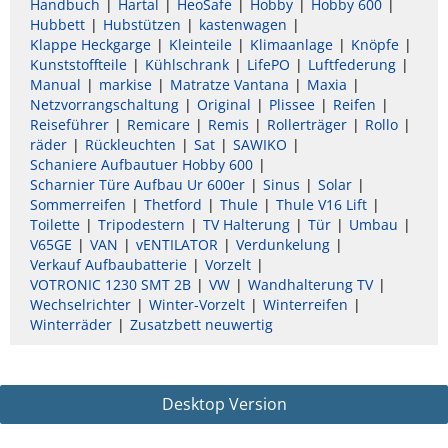
Handbuch
Hartal
HeoSafe
Hobby
Hobby 600
Hubbett
Hubstützen
kastenwagen
Klappe Heckgarge
Kleinteile
Klimaanlage
Knöpfe
Kunststoffteile
Kühlschrank
LifePO
Luftfederung
Manual
markise
Matratze Vantana
Maxia
Netzvorrangschaltung
Original
Plissee
Reifen
Reiseführer
Remicare
Remis
Rollerträger
Rollo
räder
Rückleuchten
Sat
SAWIKO
Schaniere Aufbautuer Hobby 600
Scharnier Türe Aufbau Ur 600er
Sinus
Solar
Sommerreifen
Thetford
Thule
Thule V16 Lift
Toilette
Tripodestern
TV Halterung
Tür
Umbau
V65GE
VAN
vENTILATOR
Verdunkelung
Verkauf Aufbaubatterie
Vorzelt
VOTRONIC 1230 SMT 2B
VW
Wandhalterung TV
Wechselrichter
Winter-Vorzelt
Winterreifen
Winterräder
Zusatzbett neuwertig
Desktop Version