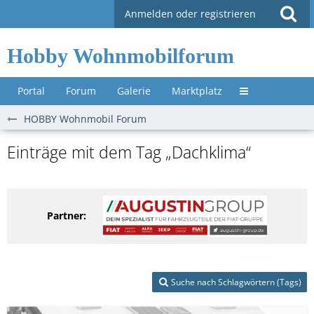
Anmelden oder registrieren
Hobby Wohnmobilforum
Portal
Forum
Galerie
Marktplatz
Untermenü »
HOBBY Wohnmobil Forum
Einträge mit dem Tag „Dachklima“
Partner:
Suche nach Schlagwörtern (Tags)