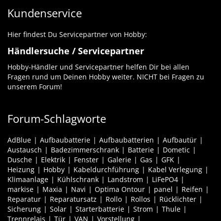
Kundenservice
Hier findest Du Servicepartner von Hobby:
Händlersuche / Servicepartner
Hobby-Händler und Servicepartner helfen Dir bei allen
Fragen rund um Deinen Hobby weiter. NICHT bei Fragen zu
unserem Forum!
Forum-Schlagworte
AdBlue
Aufbaubatterie
Aufbaubatterien
Aufbautür
Austausch
Badezimmerschrank
Batterie
Dometic
Dusche
Elektrik
Fenster
Galerie
Gas
GFK
Heizung
Hobby
Kabeldurchführung
Kabel Verlegung
Klimaanlage
Kühlschrank
Landstrom
LiFePO4
markise
Maxia
Navi
Optima Ontour
panel
Reifen
Reparatur
Reparatursatz
Rollo
Rollos
Rücklichter
Sicherung
Solar
Starterbatterie
Strom
Thule
Trennrelais
Tür
VAN
Vorstellung