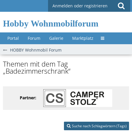
Anmelden oder registrieren
Hobby Wohnmobilforum
Portal
Forum
Galerie
Marktplatz
Untermenü »
HOBBY Wohnmobil Forum
Themen mit dem Tag
„Badezimmerschrank“
Partner:
Suche nach Schlagwörtern (Tags)