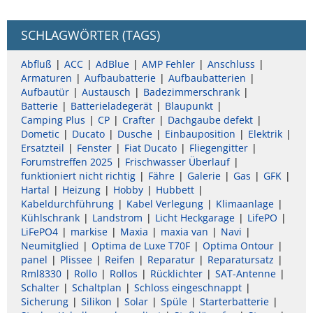
SCHLAGWÖRTER (TAGS)
Abfluß
ACC
AdBlue
AMP Fehler
Anschluss
Armaturen
Aufbaubatterie
Aufbaubatterien
Aufbautür
Austausch
Badezimmerschrank
Batterie
Batterieladegerät
Blaupunkt
Camping Plus
CP
Crafter
Dachgaube defekt
Dometic
Ducato
Dusche
Einbauposition
Elektrik
Ersatzteil
Fenster
Fiat Ducato
Fliegengitter
Forumstreffen 2025
Frischwasser Überlauf
funktioniert nicht richtig
Fähre
Galerie
Gas
GFK
Hartal
Heizung
Hobby
Hubbett
Kabeldurchführung
Kabel Verlegung
Klimaanlage
Kühlschrank
Landstrom
Licht Heckgarage
LifePO
LiFePO4
markise
Maxia
maxia van
Navi
Neumitglied
Optima de Luxe T70F
Optima Ontour
panel
Plissee
Reifen
Reparatur
Reparatursatz
Rml8330
Rollo
Rollos
Rücklichter
SAT-Antenne
Schalter
Schaltplan
Schloss eingeschnappt
Sicherung
Silikon
Solar
Spüle
Starterbatterie