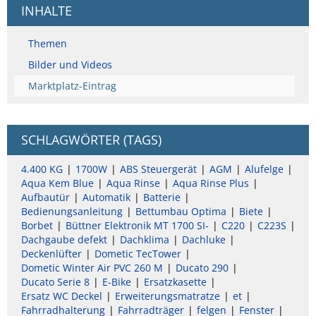
INHALTE
Themen
Bilder und Videos
Marktplatz-Eintrag
SCHLAGWÖRTER (TAGS)
4.400 KG
1700W
ABS Steuergerät
AGM
Alufelge
Aqua Kem Blue
Aqua Rinse
Aqua Rinse Plus
Aufbautür
Automatik
Batterie
Bedienungsanleitung
Bettumbau Optima
Biete
Borbet
Büttner Elektronik MT 1700 SI-
C220
C223S
Dachgaube defekt
Dachklima
Dachluke
Deckenlüfter
Dometic TecTower
Dometic Winter Air PVC 260 M
Ducato 290
Ducato Serie 8
E-Bike
Ersatzkasette
Ersatz WC Deckel
Erweiterungsmatratze
et
Fahrradhalterung
Fahrradträger
felgen
Fenster