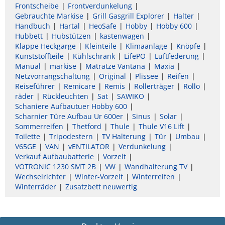
Frontscheibe
Frontverdunkelung
Gebrauchte Markise
Grill Gasgrill Explorer
Halter
Handbuch
Hartal
HeoSafe
Hobby
Hobby 600
Hubbett
Hubstützen
kastenwagen
Klappe Heckgarge
Kleinteile
Klimaanlage
Knöpfe
Kunststoffteile
Kühlschrank
LifePO
Luftfederung
Manual
markise
Matratze Vantana
Maxia
Netzvorrangschaltung
Original
Plissee
Reifen
Reiseführer
Remicare
Remis
Rollerträger
Rollo
räder
Rückleuchten
Sat
SAWIKO
Schaniere Aufbautuer Hobby 600
Scharnier Türe Aufbau Ur 600er
Sinus
Solar
Sommerreifen
Thetford
Thule
Thule V16 Lift
Toilette
Tripodestern
TV Halterung
Tür
Umbau
V65GE
VAN
vENTILATOR
Verdunkelung
Verkauf Aufbaubatterie
Vorzelt
VOTRONIC 1230 SMT 2B
VW
Wandhalterung TV
Wechselrichter
Winter-Vorzelt
Winterreifen
Winterräder
Zusatzbett neuwertig