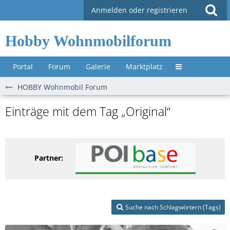
Anmelden oder registrieren
Hobby Wohnmobilforum
Portal
Forum
Galerie
Marktplatz
Untermenü »
HOBBY Wohnmobil Forum
Einträge mit dem Tag „Original“
Partner:
Suche nach Schlagwörtern (Tags)