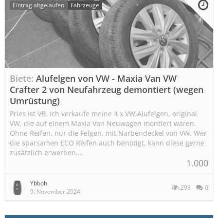
Eintrag abgelaufen
Fahrzeuge
Biete
Alufelgen von VW - Maxia Van VW
Crafter 2 von Neufahrzeug demontiert (wegen
Umrüstung)
Pries ist VB. Ich verkaufe meine 4 x VW Alufelgen, original
VW, die auf einem Maxia Van Neuwagen montiert waren.
Ohne Reifen, nur die Felgen, mit Narbendeckel von VW. Wer
die sparsamen ECO Reifen auch benötigt, kann diese gerne
zusätzlich erwerben.…
1.000
Ybboh
293
0
9. November 2024