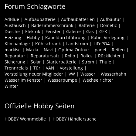
Forum-Schlagworte
AdBlue
Aufbaubatterie
Aufbaubatterien
Aufbautür
Austausch
Badezimmerschrank
Batterie
Dometic
Dusche
Elektrik
Fenster
Galerie
Gas
GFK
Heizung
Hobby
Kabeldurchführung
Kabel Verlegung
Klimaanlage
Kühlschrank
Landstrom
LiFePO4
markise
Maxia
Navi
Optima Ontour
panel
Reifen
Reparatur
Reparatursatz
Rollo
Rollos
Rücklichter
Sicherung
Solar
Starterbatterie
Strom
Thule
Trennrelais
Tür
VAN
Vorstellung
Vorstellung neuer Mitglieder
VW
Wasser
Wasserhahn
Wasser im Fenster
Wasserpumpe
Wechselrichter
Winter
Offizielle Hobby Seiten
HOBBY Wohnmobile
HOBBY Händlersuche