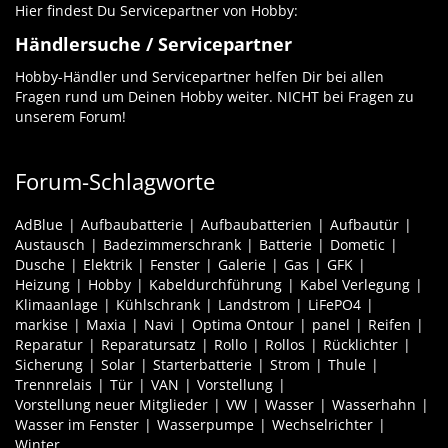
Hier findest Du Servicepartner von Hobby:
Händlersuche / Servicepartner
Hobby-Händler und Servicepartner helfen Dir bei allen
Fragen rund um Deinen Hobby weiter. NICHT bei Fragen zu
unserem Forum!
Forum-Schlagworte
AdBlue
Aufbaubatterie
Aufbaubatterien
Aufbautür
Austausch
Badezimmerschrank
Batterie
Dometic
Dusche
Elektrik
Fenster
Galerie
Gas
GFK
Heizung
Hobby
Kabeldurchführung
Kabel Verlegung
Klimaanlage
Kühlschrank
Landstrom
LiFePO4
markise
Maxia
Navi
Optima Ontour
panel
Reifen
Reparatur
Reparatursatz
Rollo
Rollos
Rücklichter
Sicherung
Solar
Starterbatterie
Strom
Thule
Trennrelais
Tür
VAN
Vorstellung
Vorstellung neuer Mitglieder
VW
Wasser
Wasserhahn
Wasser im Fenster
Wasserpumpe
Wechselrichter
Winter