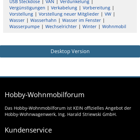
USB Steckdose
VAN
Verdunkelung
Vergünstigungen
Verkabelung
Vorbereitung
Vorstellung
Vorstellung neuer Mitglieder
VW
Wasser
Wasserhahn
Wasser im Fenster
Wasserpumpe
Wechselrichter
Winter
Wohnmobil
Desktop Version
Hobby-Wohnmobilforum
Das Hobby-Wohnmobilforum ist KEIN offizielles Angebot der
Hobby-Wohnwagenwerk, Ing. Harald Striewski GmbH.
Kundenservice