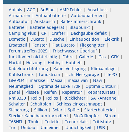
Abfluß
ACC
AdBlue
AMP Fehler
Anschluss
Armaturen
Aufbaubatterie
Aufbaubatterien
Aufbautür
Austausch
Badezimmerschrank
Batterie
Batterieladegerät
Blaupunkt
Camping Plus
CP
Crafter
Dachgaube defekt
Dometic
Ducato
Dusche
Einbauposition
Elektrik
Ersatzteil
Fenster
Fiat Ducato
Fliegengitter
Forumstreffen 2025
Frischwasser Überlauf
funktioniert nicht richtig
Fähre
Galerie
Gas
GFK
Hartal
Heizung
Hobby
Hubbett
Kabeldurchführung
Kabel Verlegung
Klimaanlage
Kühlschrank
Landstrom
Licht Heckgarage
LifePO
LiFePO4
markise
Maxia
maxia van
Navi
Neumitglied
Optima de Luxe T70F
Optima Ontour
panel
Plissee
Reifen
Reparatur
Reparatursatz
Rml8330
Rollo
Rollos
Rücklichter
SAT-Antenne
Schalter
Schaltplan
Schloss eingeschnappt
Sicherung
Silikon
Solar
Spüle
Starterbatterie
Stecker Kabelbaum korrodiert
Stoßdämpfer
Strom
T65HFL
Thule
Toilette
Trennrelais
Trittstufe
Tür
Umbau
Umleimer
Undichtigkeit
USB