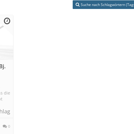
Suche nach Schlagwörtern (Tag
Bj.
e
s die
bt
hlag
0