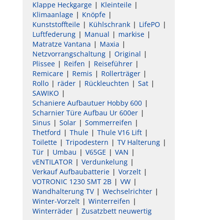
Klappe Heckgarge
Kleinteile
Klimaanlage
Knöpfe
Kunststoffteile
Kühlschrank
LifePO
Luftfederung
Manual
markise
Matratze Vantana
Maxia
Netzvorrangschaltung
Original
Plissee
Reifen
Reiseführer
Remicare
Remis
Rollerträger
Rollo
räder
Rückleuchten
Sat
SAWIKO
Schaniere Aufbautuer Hobby 600
Scharnier Türe Aufbau Ur 600er
Sinus
Solar
Sommerreifen
Thetford
Thule
Thule V16 Lift
Toilette
Tripodestern
TV Halterung
Tür
Umbau
V65GE
VAN
vENTILATOR
Verdunkelung
Verkauf Aufbaubatterie
Vorzelt
VOTRONIC 1230 SMT 2B
VW
Wandhalterung TV
Wechselrichter
Winter-Vorzelt
Winterreifen
Winterräder
Zusatzbett neuwertig