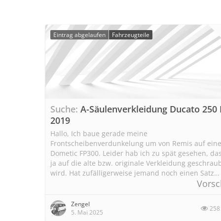
Eintrag abgelaufen
Fahrzeugteile
Suche
A-Säulenverkleidung Ducato 250 
2019
Hallo, Ich baue gerade meine
Frontscheibenverdunkelung um von Remis auf ein
Dometic FP300. Leider hab ich zu spät gesehen, das
ja auf die alte bzw. originale Verkleidung geschrau
wird. Hat zufälligerweise jemand noch einen Satz…
Vorsc
Zengel
258
5. Mai 2025