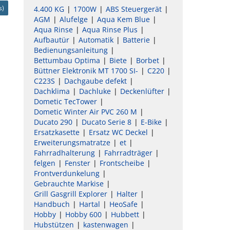
s)
4.400 KG
1700W
ABS Steuergerät
AGM
Alufelge
Aqua Kem Blue
Aqua Rinse
Aqua Rinse Plus
Aufbautür
Automatik
Batterie
Bedienungsanleitung
Bettumbau Optima
Biete
Borbet
Büttner Elektronik MT 1700 SI-
C220
C223S
Dachgaube defekt
Dachklima
Dachluke
Deckenlüfter
Dometic TecTower
Dometic Winter Air PVC 260 M
Ducato 290
Ducato Serie 8
E-Bike
Ersatzkasette
Ersatz WC Deckel
Erweiterungsmatratze
et
Fahrradhalterung
Fahrradträger
felgen
Fenster
Frontscheibe
Frontverdunkelung
Gebrauchte Markise
Grill Gasgrill Explorer
Halter
Handbuch
Hartal
HeoSafe
Hobby
Hobby 600
Hubbett
Hubstützen
kastenwagen