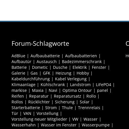
Forum-Schlagworte
O
AdBlue
Aufbaubatterie
Aufbaubatterien
H
Aufbautür
Austausch
Badezimmerschrank
Batterie
Dometic
Dusche
Elektrik
Fenster
Galerie
Gas
GFK
Heizung
Hobby
Kabeldurchführung
Kabel Verlegung
Klimaanlage
Kühlschrank
Landstrom
LiFePO4
markise
Maxia
Navi
Optima Ontour
panel
Reifen
Reparatur
Reparatursatz
Rollo
Rollos
Rücklichter
Sicherung
Solar
Starterbatterie
Strom
Thule
Trennrelais
Tür
VAN
Vorstellung
Vorstellung neuer Mitglieder
VW
Wasser
Wasserhahn
Wasser im Fenster
Wasserpumpe