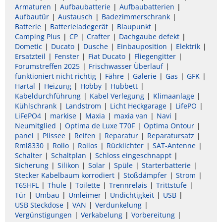
Armaturen
Aufbaubatterie
Aufbaubatterien
Aufbautür
Austausch
Badezimmerschrank
Batterie
Batterieladegerät
Blaupunkt
Camping Plus
CP
Crafter
Dachgaube defekt
Dometic
Ducato
Dusche
Einbauposition
Elektrik
Ersatzteil
Fenster
Fiat Ducato
Fliegengitter
Forumstreffen 2025
Frischwasser Überlauf
funktioniert nicht richtig
Fähre
Galerie
Gas
GFK
Hartal
Heizung
Hobby
Hubbett
Kabeldurchführung
Kabel Verlegung
Klimaanlage
Kühlschrank
Landstrom
Licht Heckgarage
LifePO
LiFePO4
markise
Maxia
maxia van
Navi
Neumitglied
Optima de Luxe T70F
Optima Ontour
panel
Plissee
Reifen
Reparatur
Reparatursatz
Rml8330
Rollo
Rollos
Rücklichter
SAT-Antenne
Schalter
Schaltplan
Schloss eingeschnappt
Sicherung
Silikon
Solar
Spüle
Starterbatterie
Stecker Kabelbaum korrodiert
Stoßdämpfer
Strom
T65HFL
Thule
Toilette
Trennrelais
Trittstufe
Tür
Umbau
Umleimer
Undichtigkeit
USB
USB Steckdose
VAN
Verdunkelung
Vergünstigungen
Verkabelung
Vorbereitung