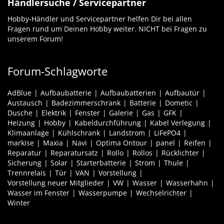
Händlersuche / Servicepartner
Hobby-Händler und Servicepartner helfen Dir bei allen
Fragen rund um Deinen Hobby weiter. NICHT bei Fragen zu
unserem Forum!
Forum-Schlagworte
AdBlue
Aufbaubatterie
Aufbaubatterien
Aufbautür
Austausch
Badezimmerschrank
Batterie
Dometic
Dusche
Elektrik
Fenster
Galerie
Gas
GFK
Heizung
Hobby
Kabeldurchführung
Kabel Verlegung
Klimaanlage
Kühlschrank
Landstrom
LiFePO4
markise
Maxia
Navi
Optima Ontour
panel
Reifen
Reparatur
Reparatursatz
Rollo
Rollos
Rücklichter
Sicherung
Solar
Starterbatterie
Strom
Thule
Trennrelais
Tür
VAN
Vorstellung
Vorstellung neuer Mitglieder
VW
Wasser
Wasserhahn
Wasser im Fenster
Wasserpumpe
Wechselrichter
Winter