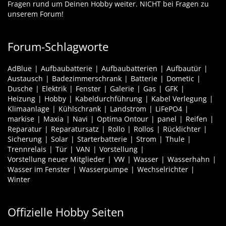
Fragen rund um Deinen Hobby weiter. NICHT bei Fragen zu
unserem Forum!
Forum-Schlagworte
AdBlue
Aufbaubatterie
Aufbaubatterien
Aufbautür
Austausch
Badezimmerschrank
Batterie
Dometic
Dusche
Elektrik
Fenster
Galerie
Gas
GFK
Heizung
Hobby
Kabeldurchführung
Kabel Verlegung
Klimaanlage
Kühlschrank
Landstrom
LiFePO4
markise
Maxia
Navi
Optima Ontour
panel
Reifen
Reparatur
Reparatursatz
Rollo
Rollos
Rücklichter
Sicherung
Solar
Starterbatterie
Strom
Thule
Trennrelais
Tür
VAN
Vorstellung
Vorstellung neuer Mitglieder
VW
Wasser
Wasserhahn
Wasser im Fenster
Wasserpumpe
Wechselrichter
Winter
Offizielle Hobby Seiten