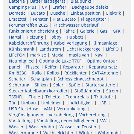
Batterie
Batterieladegerät
Blaupunkt
Camping Plus
CP
Crafter
Dachgaube defekt
Dometic
Ducato
Dusche
Einbauposition
Elektrik
Ersatzteil
Fenster
Fiat Ducato
Fliegengitter
Forumstreffen 2025
Frischwasser Überlauf
funktioniert nicht richtig
Fähre
Galerie
Gas
GFK
Hartal
Heizung
Hobby
Hubbett
Kabeldurchführung
Kabel Verlegung
Klimaanlage
Kühlschrank
Landstrom
Licht Heckgarage
LifePO
LiFePO4
markise
Maxia
maxia van
Navi
Neumitglied
Optima de Luxe T70F
Optima Ontour
panel
Plissee
Reifen
Reparatur
Reparatursatz
Rml8330
Rollo
Rollos
Rücklichter
SAT-Antenne
Schalter
Schaltplan
Schloss eingeschnappt
Sicherung
Silikon
Solar
Spüle
Starterbatterie
Stecker Kabelbaum korrodiert
Stoßdämpfer
Strom
T65HFL
Thule
Toilette
Trennrelais
Trittstufe
Tür
Umbau
Umleimer
Undichtigkeit
USB
USB Steckdose
VAN
Verdunkelung
Vergünstigungen
Verkabelung
Vorbereitung
Vorstellung
Vorstellung neuer Mitglieder
VW
Wasser
Wasserhahn
Wasser im Fenster
Wasserpumpe
Wechselrichter
Winter
Wohnmobil