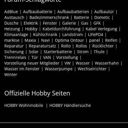
AdBlue
Aufbaubatterie
Aufbaubatterien
Aufbautür
Austausch
Badezimmerschrank
Batterie
Dometic
Dusche
Elektrik
Fenster
Galerie
Gas
GFK
Heizung
Hobby
Kabeldurchführung
Kabel Verlegung
Klimaanlage
Kühlschrank
Landstrom
LiFePO4
markise
Maxia
Navi
Optima Ontour
panel
Reifen
Reparatur
Reparatursatz
Rollo
Rollos
Rücklichter
Sicherung
Solar
Starterbatterie
Strom
Thule
Trennrelais
Tür
VAN
Vorstellung
Vorstellung neuer Mitglieder
VW
Wasser
Wasserhahn
Wasser im Fenster
Wasserpumpe
Wechselrichter
Winter
Offizielle Hobby Seiten
HOBBY Wohnmobile
HOBBY Händlersuche