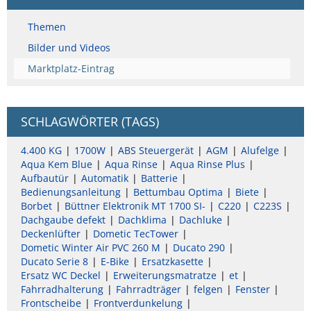
Themen
Bilder und Videos
Marktplatz-Eintrag
SCHLAGWÖRTER (TAGS)
4.400 KG
1700W
ABS Steuergerät
AGM
Alufelge
Aqua Kem Blue
Aqua Rinse
Aqua Rinse Plus
Aufbautür
Automatik
Batterie
Bedienungsanleitung
Bettumbau Optima
Biete
Borbet
Büttner Elektronik MT 1700 SI-
C220
C223S
Dachgaube defekt
Dachklima
Dachluke
Deckenlüfter
Dometic TecTower
Dometic Winter Air PVC 260 M
Ducato 290
Ducato Serie 8
E-Bike
Ersatzkasette
Ersatz WC Deckel
Erweiterungsmatratze
et
Fahrradhalterung
Fahrradträger
felgen
Fenster
Frontscheibe
Frontverdunkelung