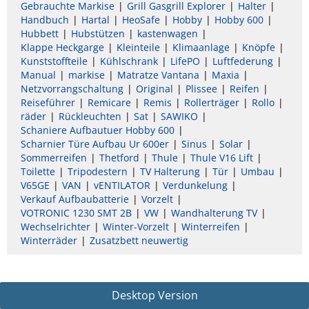
Gebrauchte Markise
Grill Gasgrill Explorer
Halter
Handbuch
Hartal
HeoSafe
Hobby
Hobby 600
Hubbett
Hubstützen
kastenwagen
Klappe Heckgarge
Kleinteile
Klimaanlage
Knöpfe
Kunststoffteile
Kühlschrank
LifePO
Luftfederung
Manual
markise
Matratze Vantana
Maxia
Netzvorrangschaltung
Original
Plissee
Reifen
Reiseführer
Remicare
Remis
Rollerträger
Rollo
räder
Rückleuchten
Sat
SAWIKO
Schaniere Aufbautuer Hobby 600
Scharnier Türe Aufbau Ur 600er
Sinus
Solar
Sommerreifen
Thetford
Thule
Thule V16 Lift
Toilette
Tripodestern
TV Halterung
Tür
Umbau
V65GE
VAN
vENTILATOR
Verdunkelung
Verkauf Aufbaubatterie
Vorzelt
VOTRONIC 1230 SMT 2B
VW
Wandhalterung TV
Wechselrichter
Winter-Vorzelt
Winterreifen
Winterräder
Zusatzbett neuwertig
Desktop Version