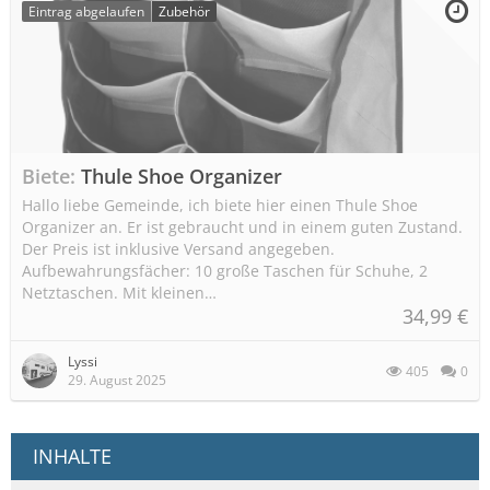
Eintrag abgelaufen
Zubehör
Biete
Thule Shoe Organizer
Hallo liebe Gemeinde, ich biete hier einen Thule Shoe
Organizer an. Er ist gebraucht und in einem guten Zustand.
Der Preis ist inklusive Versand angegeben.
Aufbewahrungsfächer: 10 große Taschen für Schuhe, 2
Netztaschen. Mit kleinen…
34,99 €
Lyssi
405
0
29. August 2025
INHALTE