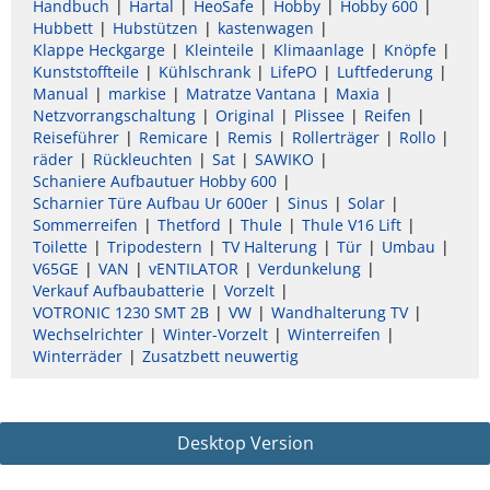
Handbuch
Hartal
HeoSafe
Hobby
Hobby 600
Hubbett
Hubstützen
kastenwagen
Klappe Heckgarge
Kleinteile
Klimaanlage
Knöpfe
Kunststoffteile
Kühlschrank
LifePO
Luftfederung
Manual
markise
Matratze Vantana
Maxia
Netzvorrangschaltung
Original
Plissee
Reifen
Reiseführer
Remicare
Remis
Rollerträger
Rollo
räder
Rückleuchten
Sat
SAWIKO
Schaniere Aufbautuer Hobby 600
Scharnier Türe Aufbau Ur 600er
Sinus
Solar
Sommerreifen
Thetford
Thule
Thule V16 Lift
Toilette
Tripodestern
TV Halterung
Tür
Umbau
V65GE
VAN
vENTILATOR
Verdunkelung
Verkauf Aufbaubatterie
Vorzelt
VOTRONIC 1230 SMT 2B
VW
Wandhalterung TV
Wechselrichter
Winter-Vorzelt
Winterreifen
Winterräder
Zusatzbett neuwertig
Desktop Version