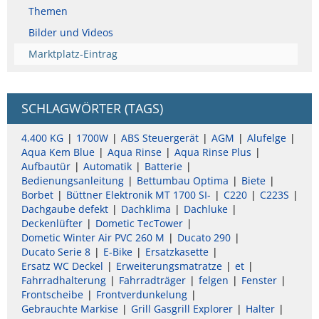
Themen
Bilder und Videos
Marktplatz-Eintrag
SCHLAGWÖRTER (TAGS)
4.400 KG
1700W
ABS Steuergerät
AGM
Alufelge
Aqua Kem Blue
Aqua Rinse
Aqua Rinse Plus
Aufbautür
Automatik
Batterie
Bedienungsanleitung
Bettumbau Optima
Biete
Borbet
Büttner Elektronik MT 1700 SI-
C220
C223S
Dachgaube defekt
Dachklima
Dachluke
Deckenlüfter
Dometic TecTower
Dometic Winter Air PVC 260 M
Ducato 290
Ducato Serie 8
E-Bike
Ersatzkasette
Ersatz WC Deckel
Erweiterungsmatratze
et
Fahrradhalterung
Fahrradträger
felgen
Fenster
Frontscheibe
Frontverdunkelung
Gebrauchte Markise
Grill Gasgrill Explorer
Halter