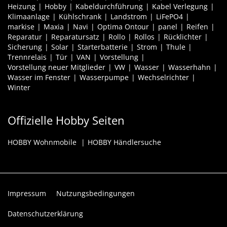
Heizung
Hobby
Kabeldurchführung
Kabel Verlegung
Klimaanlage
Kühlschrank
Landstrom
LiFePO4
markise
Maxia
Navi
Optima Ontour
panel
Reifen
Reparatur
Reparatursatz
Rollo
Rollos
Rücklichter
Sicherung
Solar
Starterbatterie
Strom
Thule
Trennrelais
Tür
VAN
Vorstellung
Vorstellung neuer Mitglieder
VW
Wasser
Wasserhahn
Wasser im Fenster
Wasserpumpe
Wechselrichter
Winter
Offizielle Hobby Seiten
HOBBY Wohnmobile
HOBBY Händlersuche
Impressum
Nutzungsbedingungen
Datenschutzerklärung