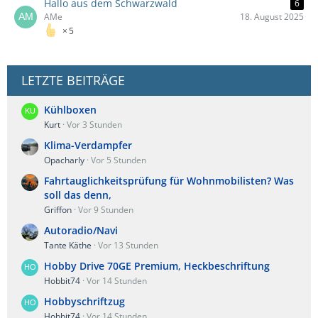
Hallo aus dem Schwarzwald
6
AMe
18. August 2025
5
LETZTE BEITRÄGE
Kühlboxen
Kurt
Vor 3 Stunden
Klima-Verdampfer
Opacharly
Vor 5 Stunden
Fahrtauglichkeitsprüfung für Wohnmobilisten? Was
soll das denn,
Griffon
Vor 9 Stunden
Autoradio/Navi
Tante Käthe
Vor 13 Stunden
Hobby Drive 70GE Premium, Heckbeschriftung
Hobbit74
Vor 14 Stunden
Hobbyschriftzug
Hobbit74
Vor 14 Stunden