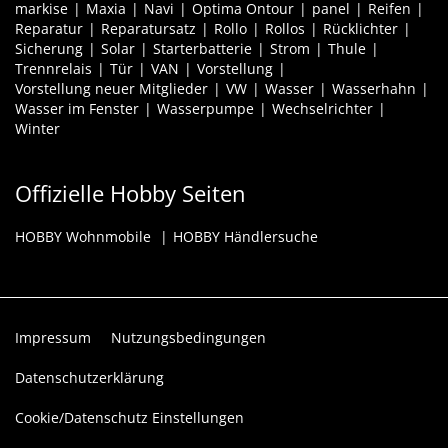
markise
Maxia
Navi
Optima Ontour
panel
Reifen
Reparatur
Reparatursatz
Rollo
Rollos
Rücklichter
Sicherung
Solar
Starterbatterie
Strom
Thule
Trennrelais
Tür
VAN
Vorstellung
Vorstellung neuer Mitglieder
VW
Wasser
Wasserhahn
Wasser im Fenster
Wasserpumpe
Wechselrichter
Winter
Offizielle Hobby Seiten
HOBBY Wohnmobile
HOBBY Händlersuche
Impressum
Nutzungsbedingungen
Datenschutzerklärung
Cookie/Datenschutz Einstellungen