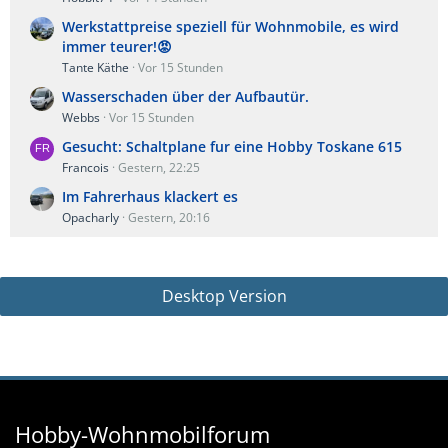
Werkstattpreise speziell für Wohnmobile, es wird
immer teurer!😡
Tante Käthe
Vor 15 Stunden
Wasserschaden über der Aufbautür.
Webbs
Vor 15 Stunden
Gesucht: Schaltplane fur eine Hobby Toskane 615
Francois
Gestern, 22:25
Im Fahrerhaus klackert es
Opacharly
Gestern, 20:16
Desktop Version
Hobby-Wohnmobilforum