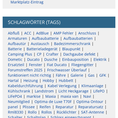
Marktplatz-Eintrag
SCHLAGWÖRTER (TAGS)
Abfluß
ACC
AdBlue
AMP Fehler
Anschluss
Armaturen
Aufbaubatterie
Aufbaubatterien
Aufbautür
Austausch
Badezimmerschrank
Batterie
Batterieladegerät
Blaupunkt
Camping Plus
CP
Crafter
Dachgaube defekt
Dometic
Ducato
Dusche
Einbauposition
Elektrik
Ersatzteil
Fenster
Fiat Ducato
Fliegengitter
Forumstreffen 2025
Frischwasser Überlauf
funktioniert nicht richtig
Fähre
Galerie
Gas
GFK
Hartal
Heizung
Hobby
Hubbett
Kabeldurchführung
Kabel Verlegung
Klimaanlage
Kühlschrank
Landstrom
Licht Heckgarage
LifePO
LiFePO4
markise
Maxia
maxia van
Navi
Neumitglied
Optima de Luxe T70F
Optima Ontour
panel
Plissee
Reifen
Reparatur
Reparatursatz
Rml8330
Rollo
Rollos
Rücklichter
SAT-Antenne
Schalter
Schaltplan
Schloss eingeschnappt