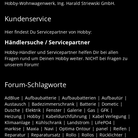
Hobby-Wohnwagenwerk, Ing. Harald Striewski GmbH.
Kundenservice
Hier findest Du Servicepartner von Hobby:
Händlersuche / Servicepartner
Hobby-Händler und Servicepartner helfen Dir bei allen
Fragen rund um Deinen Hobby weiter. NICHT bei Fragen zu
unserem Forum!
Forum-Schlagworte
AdBlue
Aufbaubatterie
Aufbaubatterien
Aufbautür
Austausch
Badezimmerschrank
Batterie
Dometic
Dusche
Elektrik
Fenster
Galerie
Gas
GFK
Heizung
Hobby
Kabeldurchführung
Kabel Verlegung
Klimaanlage
Kühlschrank
Landstrom
LiFePO4
markise
Maxia
Navi
Optima Ontour
panel
Reifen
Reparatur
Reparatursatz
Rollo
Rollos
Rücklichter