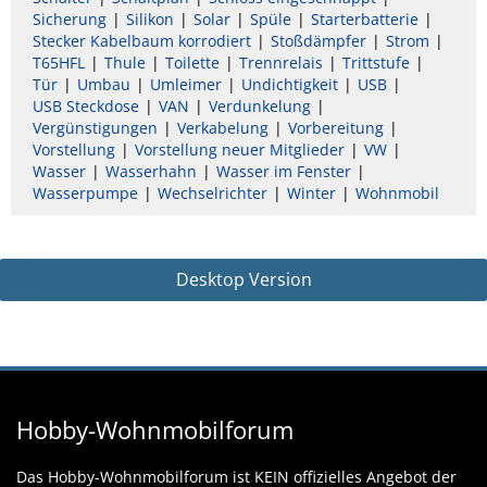
Sicherung
Silikon
Solar
Spüle
Starterbatterie
Stecker Kabelbaum korrodiert
Stoßdämpfer
Strom
T65HFL
Thule
Toilette
Trennrelais
Trittstufe
Tür
Umbau
Umleimer
Undichtigkeit
USB
USB Steckdose
VAN
Verdunkelung
Vergünstigungen
Verkabelung
Vorbereitung
Vorstellung
Vorstellung neuer Mitglieder
VW
Wasser
Wasserhahn
Wasser im Fenster
Wasserpumpe
Wechselrichter
Winter
Wohnmobil
Desktop Version
Hobby-Wohnmobilforum
Das Hobby-Wohnmobilforum ist KEIN offizielles Angebot der