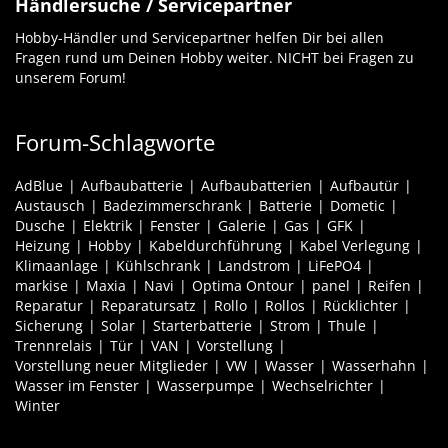
Händlersuche / Servicepartner
Hobby-Händler und Servicepartner helfen Dir bei allen
Fragen rund um Deinen Hobby weiter. NICHT bei Fragen zu
unserem Forum!
Forum-Schlagworte
AdBlue
Aufbaubatterie
Aufbaubatterien
Aufbautür
Austausch
Badezimmerschrank
Batterie
Dometic
Dusche
Elektrik
Fenster
Galerie
Gas
GFK
Heizung
Hobby
Kabeldurchführung
Kabel Verlegung
Klimaanlage
Kühlschrank
Landstrom
LiFePO4
markise
Maxia
Navi
Optima Ontour
panel
Reifen
Reparatur
Reparatursatz
Rollo
Rollos
Rücklichter
Sicherung
Solar
Starterbatterie
Strom
Thule
Trennrelais
Tür
VAN
Vorstellung
Vorstellung neuer Mitglieder
VW
Wasser
Wasserhahn
Wasser im Fenster
Wasserpumpe
Wechselrichter
Winter