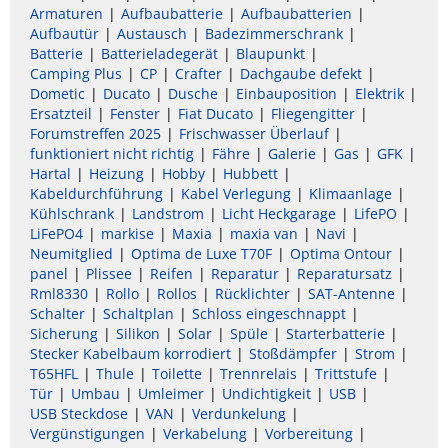
Armaturen
Aufbaubatterie
Aufbaubatterien
Aufbautür
Austausch
Badezimmerschrank
Batterie
Batterieladegerät
Blaupunkt
Camping Plus
CP
Crafter
Dachgaube defekt
Dometic
Ducato
Dusche
Einbauposition
Elektrik
Ersatzteil
Fenster
Fiat Ducato
Fliegengitter
Forumstreffen 2025
Frischwasser Überlauf
funktioniert nicht richtig
Fähre
Galerie
Gas
GFK
Hartal
Heizung
Hobby
Hubbett
Kabeldurchführung
Kabel Verlegung
Klimaanlage
Kühlschrank
Landstrom
Licht Heckgarage
LifePO
LiFePO4
markise
Maxia
maxia van
Navi
Neumitglied
Optima de Luxe T70F
Optima Ontour
panel
Plissee
Reifen
Reparatur
Reparatursatz
Rml8330
Rollo
Rollos
Rücklichter
SAT-Antenne
Schalter
Schaltplan
Schloss eingeschnappt
Sicherung
Silikon
Solar
Spüle
Starterbatterie
Stecker Kabelbaum korrodiert
Stoßdämpfer
Strom
T65HFL
Thule
Toilette
Trennrelais
Trittstufe
Tür
Umbau
Umleimer
Undichtigkeit
USB
USB Steckdose
VAN
Verdunkelung
Vergünstigungen
Verkabelung
Vorbereitung