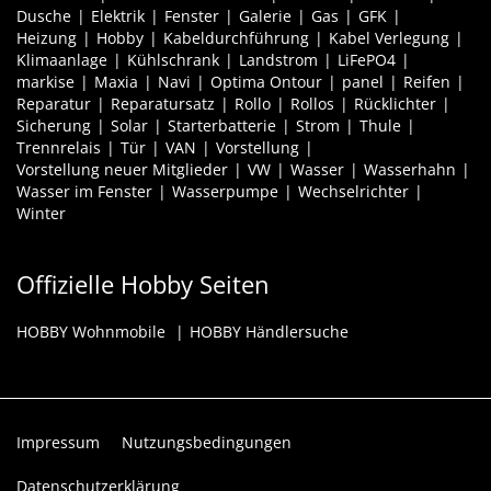
Dusche
Elektrik
Fenster
Galerie
Gas
GFK
Heizung
Hobby
Kabeldurchführung
Kabel Verlegung
Klimaanlage
Kühlschrank
Landstrom
LiFePO4
markise
Maxia
Navi
Optima Ontour
panel
Reifen
Reparatur
Reparatursatz
Rollo
Rollos
Rücklichter
Sicherung
Solar
Starterbatterie
Strom
Thule
Trennrelais
Tür
VAN
Vorstellung
Vorstellung neuer Mitglieder
VW
Wasser
Wasserhahn
Wasser im Fenster
Wasserpumpe
Wechselrichter
Winter
Offizielle Hobby Seiten
HOBBY Wohnmobile
HOBBY Händlersuche
Impressum
Nutzungsbedingungen
Datenschutzerklärung