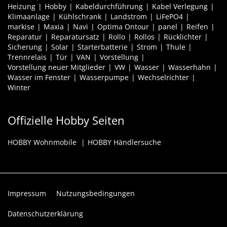
Heizung
Hobby
Kabeldurchführung
Kabel Verlegung
Klimaanlage
Kühlschrank
Landstrom
LiFePO4
markise
Maxia
Navi
Optima Ontour
panel
Reifen
Reparatur
Reparatursatz
Rollo
Rollos
Rücklichter
Sicherung
Solar
Starterbatterie
Strom
Thule
Trennrelais
Tür
VAN
Vorstellung
Vorstellung neuer Mitglieder
VW
Wasser
Wasserhahn
Wasser im Fenster
Wasserpumpe
Wechselrichter
Winter
Offizielle Hobby Seiten
HOBBY Wohnmobile
HOBBY Händlersuche
Impressum
Nutzungsbedingungen
Datenschutzerklärung