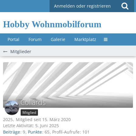
Anmelden oder registrieren
Hobby Wohnmobilforum
Portal
Forum
Galerie
Marktplatz
Untermenü »
Mitglieder
Collards
Mitglied
2025
Mitglied seit 15. März 2020
Letzte Aktivität:
5. Juni 2025
Beiträge
9
Punkte
65
Profil-Aufrufe
101