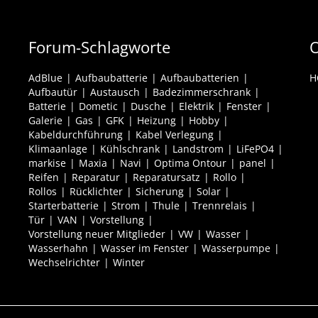
Forum-Schlagworte
O
AdBlue
Aufbaubatterie
Aufbaubatterien
H
Aufbautür
Austausch
Badezimmerschrank
Batterie
Dometic
Dusche
Elektrik
Fenster
Galerie
Gas
GFK
Heizung
Hobby
Kabeldurchführung
Kabel Verlegung
Klimaanlage
Kühlschrank
Landstrom
LiFePO4
markise
Maxia
Navi
Optima Ontour
panel
Reifen
Reparatur
Reparatursatz
Rollo
Rollos
Rücklichter
Sicherung
Solar
Starterbatterie
Strom
Thule
Trennrelais
Tür
VAN
Vorstellung
Vorstellung neuer Mitglieder
VW
Wasser
Wasserhahn
Wasser im Fenster
Wasserpumpe
Wechselrichter
Winter