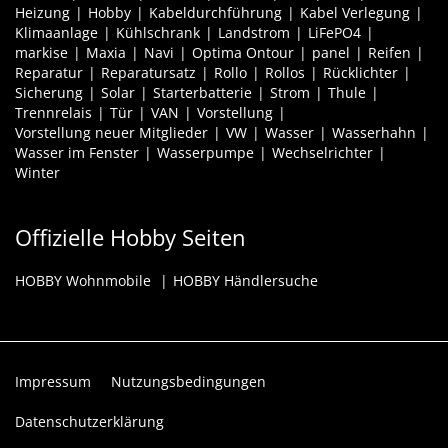
Heizung
Hobby
Kabeldurchführung
Kabel Verlegung
Klimaanlage
Kühlschrank
Landstrom
LiFePO4
markise
Maxia
Navi
Optima Ontour
panel
Reifen
Reparatur
Reparatursatz
Rollo
Rollos
Rücklichter
Sicherung
Solar
Starterbatterie
Strom
Thule
Trennrelais
Tür
VAN
Vorstellung
Vorstellung neuer Mitglieder
VW
Wasser
Wasserhahn
Wasser im Fenster
Wasserpumpe
Wechselrichter
Winter
Offizielle Hobby Seiten
HOBBY Wohnmobile
HOBBY Händlersuche
Impressum
Nutzungsbedingungen
Datenschutzerklärung