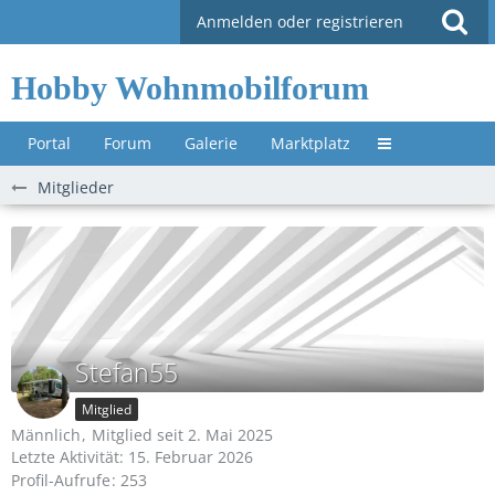
Anmelden oder registrieren
Hobby Wohnmobilforum
Portal
Forum
Galerie
Marktplatz
Untermenü »
Mitglieder
Stefan55
Mitglied
Männlich
Mitglied seit 2. Mai 2025
Letzte Aktivität:
15. Februar 2026
Profil-Aufrufe
253