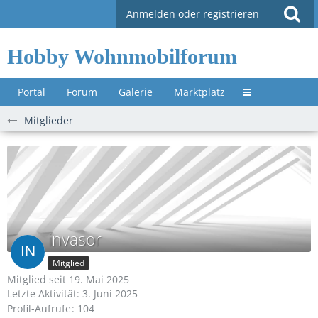
Anmelden oder registrieren
Hobby Wohnmobilforum
Portal
Forum
Galerie
Marktplatz
Untermenü »
Mitglieder
invasor
Mitglied
Mitglied seit 19. Mai 2025
Letzte Aktivität:
3. Juni 2025
Profil-Aufrufe
104