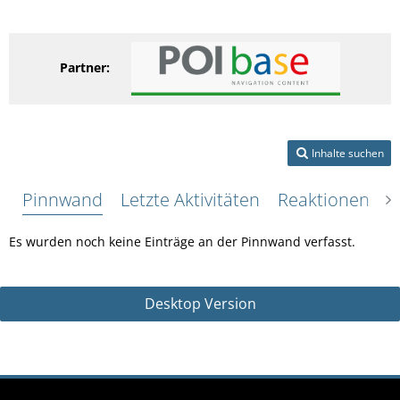
Partner:
Inhalte suchen
Pinnwand
Letzte Aktivitäten
Reaktionen
Ü
Es wurden noch keine Einträge an der Pinnwand verfasst.
Desktop Version