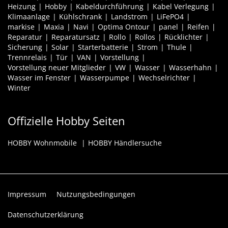
Heizung
Hobby
Kabeldurchführung
Kabel Verlegung
Klimaanlage
Kühlschrank
Landstrom
LiFePO4
markise
Maxia
Navi
Optima Ontour
panel
Reifen
Reparatur
Reparatursatz
Rollo
Rollos
Rücklichter
Sicherung
Solar
Starterbatterie
Strom
Thule
Trennrelais
Tür
VAN
Vorstellung
Vorstellung neuer Mitglieder
VW
Wasser
Wasserhahn
Wasser im Fenster
Wasserpumpe
Wechselrichter
Winter
Offizielle Hobby Seiten
HOBBY Wohnmobile
HOBBY Händlersuche
Impressum
Nutzungsbedingungen
Datenschutzerklärung