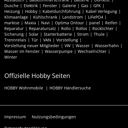
Dusche
Elektrik
Fenster
Galerie
Gas
GFK
Heizung
Hobby
Kabeldurchführung
Kabel Verlegung
Klimaanlage
Kühlschrank
Landstrom
LiFePO4
markise
Maxia
Navi
Optima Ontour
panel
Reifen
Reparatur
Reparatursatz
Rollo
Rollos
Rücklichter
Sicherung
Solar
Starterbatterie
Strom
Thule
Trennrelais
Tür
VAN
Vorstellung
Vorstellung neuer Mitglieder
VW
Wasser
Wasserhahn
Wasser im Fenster
Wasserpumpe
Wechselrichter
Winter
Offizielle Hobby Seiten
HOBBY Wohnmobile
HOBBY Händlersuche
Impressum
Nutzungsbedingungen