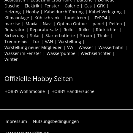
Dusche
Elektrik
Fenster
Galerie
Gas
GFK
Heizung
Hobby
Kabeldurchführung
Kabel Verlegung
Klimaanlage
Kühlschrank
Landstrom
LiFePO4
markise
Maxia
Navi
Optima Ontour
panel
Reifen
Reparatur
Reparatursatz
Rollo
Rollos
Rücklichter
Sicherung
Solar
Starterbatterie
Strom
Thule
Trennrelais
Tür
VAN
Vorstellung
Vorstellung neuer Mitglieder
VW
Wasser
Wasserhahn
Wasser im Fenster
Wasserpumpe
Wechselrichter
Winter
Offizielle Hobby Seiten
HOBBY Wohnmobile
HOBBY Händlersuche
Impressum
Nutzungsbedingungen