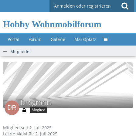
Anmelden oder registrieren
Hobby Wohnmobilforum
Portal
Forum
Galerie
Marktplatz
Untermenü »
Mitglieder
Drograms
Mitglied
Mitglied seit 2. Juli 2025
Letzte Aktivität:
2. Juli 2025