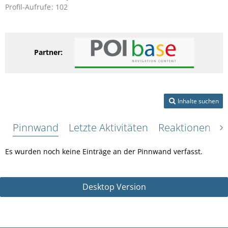
Profil-Aufrufe
102
Partner:
Inhalte suchen
Pinnwand
Letzte Aktivitäten
Reaktionen
Ü
Es wurden noch keine Einträge an der Pinnwand verfasst.
Desktop Version