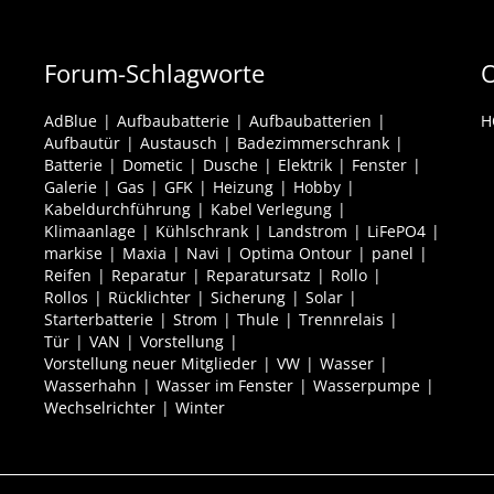
Forum-Schlagworte
O
AdBlue
Aufbaubatterie
Aufbaubatterien
H
Aufbautür
Austausch
Badezimmerschrank
Batterie
Dometic
Dusche
Elektrik
Fenster
Galerie
Gas
GFK
Heizung
Hobby
Kabeldurchführung
Kabel Verlegung
Klimaanlage
Kühlschrank
Landstrom
LiFePO4
markise
Maxia
Navi
Optima Ontour
panel
Reifen
Reparatur
Reparatursatz
Rollo
Rollos
Rücklichter
Sicherung
Solar
Starterbatterie
Strom
Thule
Trennrelais
Tür
VAN
Vorstellung
Vorstellung neuer Mitglieder
VW
Wasser
Wasserhahn
Wasser im Fenster
Wasserpumpe
Wechselrichter
Winter