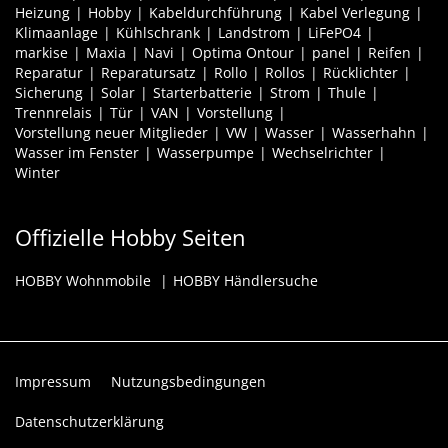
Heizung
Hobby
Kabeldurchführung
Kabel Verlegung
Klimaanlage
Kühlschrank
Landstrom
LiFePO4
markise
Maxia
Navi
Optima Ontour
panel
Reifen
Reparatur
Reparatursatz
Rollo
Rollos
Rücklichter
Sicherung
Solar
Starterbatterie
Strom
Thule
Trennrelais
Tür
VAN
Vorstellung
Vorstellung neuer Mitglieder
VW
Wasser
Wasserhahn
Wasser im Fenster
Wasserpumpe
Wechselrichter
Winter
Offizielle Hobby Seiten
HOBBY Wohnmobile
HOBBY Händlersuche
Impressum
Nutzungsbedingungen
Datenschutzerklärung