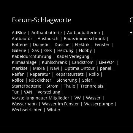
Forum-Schlagworte
O
AdBlue
Aufbaubatterie
Aufbaubatterien
H
Aufbautür
Austausch
Badezimmerschrank
Batterie
Dometic
Dusche
Elektrik
Fenster
Galerie
Gas
GFK
Heizung
Hobby
Kabeldurchführung
Kabel Verlegung
Klimaanlage
Kühlschrank
Landstrom
LiFePO4
markise
Maxia
Navi
Optima Ontour
panel
Reifen
Reparatur
Reparatursatz
Rollo
Rollos
Rücklichter
Sicherung
Solar
Starterbatterie
Strom
Thule
Trennrelais
Tür
VAN
Vorstellung
Vorstellung neuer Mitglieder
VW
Wasser
Wasserhahn
Wasser im Fenster
Wasserpumpe
Wechselrichter
Winter