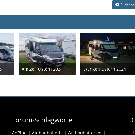
Slidesh
24
Amtzell Ostern 2024
Wangen Ostern 2024
024
13. April 2024
13. April 2024
Forum-Schlagworte
O
AdBlue
Aufbaubatterie
Aufbaubatterien
H