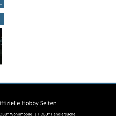
ow
ffizielle Hobby Seiten
OBBY Wohnmobile
HOBBY Händlersuche