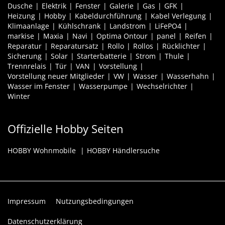
Dusche
Elektrik
Fenster
Galerie
Gas
GFK
Heizung
Hobby
Kabeldurchführung
Kabel Verlegung
Klimaanlage
Kühlschrank
Landstrom
LiFePO4
markise
Maxia
Navi
Optima Ontour
panel
Reifen
Reparatur
Reparatursatz
Rollo
Rollos
Rücklichter
Sicherung
Solar
Starterbatterie
Strom
Thule
Trennrelais
Tür
VAN
Vorstellung
Vorstellung neuer Mitglieder
VW
Wasser
Wasserhahn
Wasser im Fenster
Wasserpumpe
Wechselrichter
Winter
Offizielle Hobby Seiten
HOBBY Wohnmobile
HOBBY Händlersuche
Impressum
Nutzungsbedingungen
Datenschutzerklärung