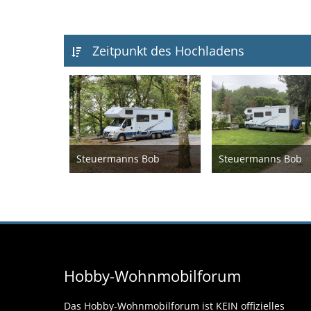
Zeitpunkt des Hochladens
Steuermanns Bob
Steuermanns Bob
12. April 2024
12. April
Hobby-Wohnmobilforum
Das Hobby-Wohnmobilforum ist KEIN offizielles