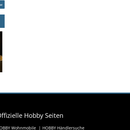
ow
ffizielle Hobby Seiten
OBBY Wohnmobile
HOBBY Händlersuche