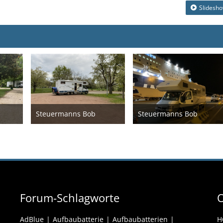
Slidesh
Steuermanns Bob
Steuermanns Bob
 2024
12. April 2024
12. April 2024
Forum-Schlagworte
O
AdBlue
Aufbaubatterie
Aufbaubatterien
H