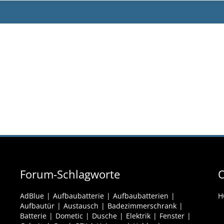
Forum-Schlagworte
O
AdBlue
Aufbaubatterie
Aufbaubatterien
H
Aufbautür
Austausch
Badezimmerschrank
Batterie
Dometic
Dusche
Elektrik
Fenster