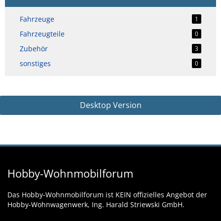
Fahrzeuge
1
Fahrzeugteile
0
Zubehör
3
sonstiges
0
Desktop Version
Hobby-Wohnmobilforum
Das Hobby-Wohnmobilforum ist KEIN offizielles Angebot der
Hobby-Wohnwagenwerk, Ing. Harald Striewski GmbH.