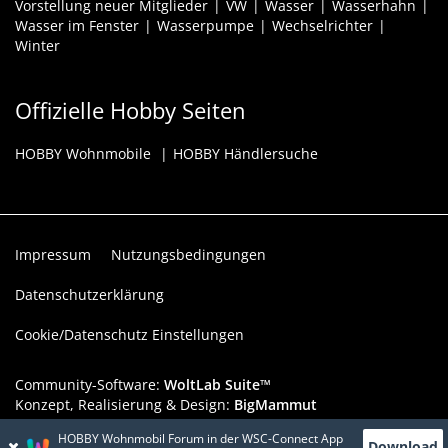
Vorstellung neuer Mitglieder
VW
Wasser
Wasserhahn
Wasser im Fenster
Wasserpumpe
Wechselrichter
Winter
Offizielle Hobby Seiten
HOBBY Wohnmobile
HOBBY Händlersuche
Impressum
Nutzungsbedingungen
Datenschutzerklärung
Cookie/Datenschutz Einstellungen
Community-Software:
WoltLab Suite™
Konzept, Realisierung & Design:
BigMammut
HOBBY Wohnmobil Forum in der WSC-Connect App
Werbelink: Dieser Werbeplatz ist verfügbar!
Download