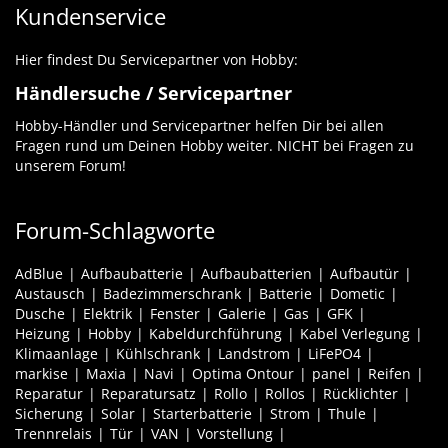
Kundenservice
Hier findest Du Servicepartner von Hobby:
Händlersuche / Servicepartner
Hobby-Händler und Servicepartner helfen Dir bei allen
Fragen rund um Deinen Hobby weiter. NICHT bei Fragen zu
unserem Forum!
Forum-Schlagworte
AdBlue
Aufbaubatterie
Aufbaubatterien
Aufbautür
Austausch
Badezimmerschrank
Batterie
Dometic
Dusche
Elektrik
Fenster
Galerie
Gas
GFK
Heizung
Hobby
Kabeldurchführung
Kabel Verlegung
Klimaanlage
Kühlschrank
Landstrom
LiFePO4
markise
Maxia
Navi
Optima Ontour
panel
Reifen
Reparatur
Reparatursatz
Rollo
Rollos
Rücklichter
Sicherung
Solar
Starterbatterie
Strom
Thule
Trennrelais
Tür
VAN
Vorstellung