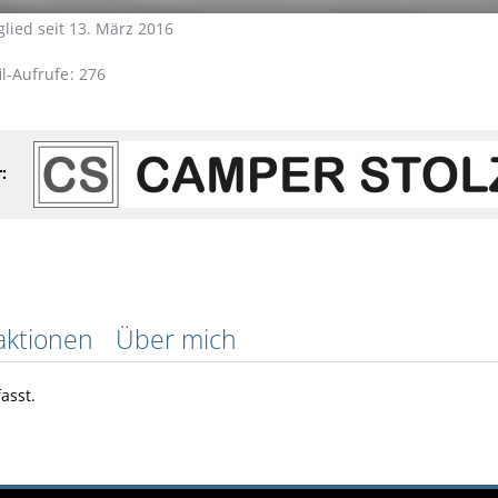
glied seit 13. März 2016
il-Aufrufe
276
:
aktionen
Über mich
asst.