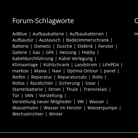
Forum-Schlagworte
O
AdBlue
Aufbaubatterie
Aufbaubatterien
H
Aufbautür
Austausch
Badezimmerschrank
Batterie
Dometic
Dusche
Elektrik
Fenster
Galerie
Gas
GFK
Heizung
Hobby
Kabeldurchführung
Kabel Verlegung
Klimaanlage
Kühlschrank
Landstrom
LiFePO4
markise
Maxia
Navi
Optima Ontour
panel
Reifen
Reparatur
Reparatursatz
Rollo
Rollos
Rücklichter
Sicherung
Solar
Starterbatterie
Strom
Thule
Trennrelais
Tür
VAN
Vorstellung
Vorstellung neuer Mitglieder
VW
Wasser
Wasserhahn
Wasser im Fenster
Wasserpumpe
Wechselrichter
Winter