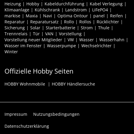
Heizung
Hobby
Kabeldurchführung
Kabel Verlegung
Klimaanlage
Kühlschrank
Landstrom
LiFePO4
markise
Maxia
Navi
Optima Ontour
panel
Reifen
Reparatur
Reparatursatz
Rollo
Rollos
Rücklichter
Sicherung
Solar
Starterbatterie
Strom
Thule
Trennrelais
Tür
VAN
Vorstellung
Vorstellung neuer Mitglieder
VW
Wasser
Wasserhahn
Wasser im Fenster
Wasserpumpe
Wechselrichter
Winter
Offizielle Hobby Seiten
HOBBY Wohnmobile
HOBBY Händlersuche
Impressum
Nutzungsbedingungen
Datenschutzerklärung