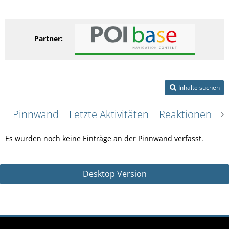
Partner:
Inhalte suchen
Pinnwand
Letzte Aktivitäten
Reaktionen
Ü
Es wurden noch keine Einträge an der Pinnwand verfasst.
Desktop Version