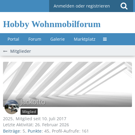
Anmelden oder registrieren
Hobby Wohnmobilforum
Portal
Forum
Galerie
Marktplatz
Untermenü »
Mitglieder
Jackotto
Mitglied
2025
Mitglied seit 10. Juli 2017
Letzte Aktivität:
26. Februar 2026
Beiträge
5
Punkte
45
Profil-Aufrufe
161