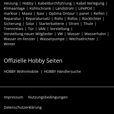
Heizung
Hobby
Kabeldurchführung
Kabel Verlegung
Klimaanlage
Kühlschrank
Landstrom
LiFePO4
markise
Maxia
Navi
Optima Ontour
panel
Reifen
Reparatur
Reparatursatz
Rollo
Rollos
Rücklichter
Sicherung
Solar
Starterbatterie
Strom
Thule
Trennrelais
Tür
VAN
Vorstellung
Vorstellung neuer Mitglieder
VW
Wasser
Wasserhahn
Wasser im Fenster
Wasserpumpe
Wechselrichter
Winter
Offizielle Hobby Seiten
HOBBY Wohnmobile
HOBBY Händlersuche
Impressum
Nutzungsbedingungen
Datenschutzerklärung