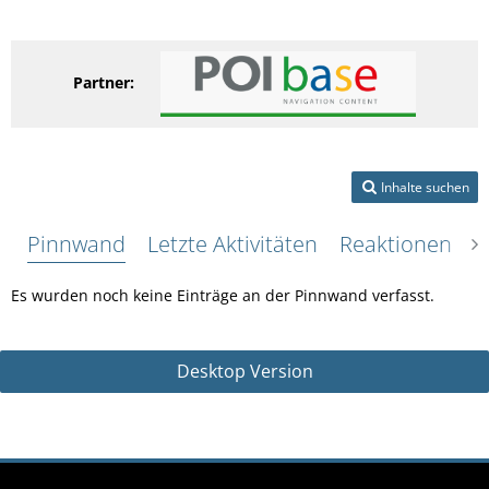
Partner:
Inhalte suchen
Pinnwand
Letzte Aktivitäten
Reaktionen
Ü
Es wurden noch keine Einträge an der Pinnwand verfasst.
Desktop Version