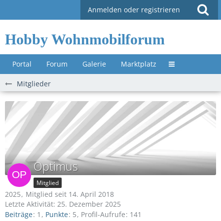
Anmelden oder registrieren
Hobby Wohnmobilforum
Portal
Forum
Galerie
Marktplatz
Untermenü »
Mitglieder
Optimus
Mitglied
2025
Mitglied seit 14. April 2018
Letzte Aktivität:
25. Dezember 2025
Beiträge
1
Punkte
5
Profil-Aufrufe
141