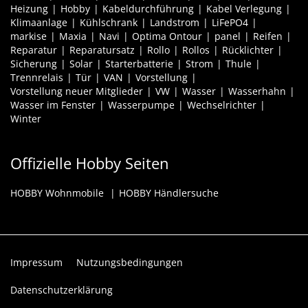
Heizung
Hobby
Kabeldurchführung
Kabel Verlegung
Klimaanlage
Kühlschrank
Landstrom
LiFePO4
markise
Maxia
Navi
Optima Ontour
panel
Reifen
Reparatur
Reparatursatz
Rollo
Rollos
Rücklichter
Sicherung
Solar
Starterbatterie
Strom
Thule
Trennrelais
Tür
VAN
Vorstellung
Vorstellung neuer Mitglieder
VW
Wasser
Wasserhahn
Wasser im Fenster
Wasserpumpe
Wechselrichter
Winter
Offizielle Hobby Seiten
HOBBY Wohnmobile
HOBBY Händlersuche
Impressum
Nutzungsbedingungen
Datenschutzerklärung