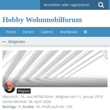
Anmelden oder registrieren
Hobby Wohnmobilforum
Portal
Forum
Galerie
Marktplatz
Untermenü »
Mitglieder
Jawarider
Mitglied
Männlich
74
aus 90766 Fürth
Mitglied seit 11. Januar 2019
Letzte Aktivität:
28. April 2026
Beiträge
9
Punkte
55
Profil-Aufrufe
330