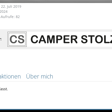
 22. Juli 2019
2024
l-Aufrufe
82
:
aktionen
Über mich
asst.