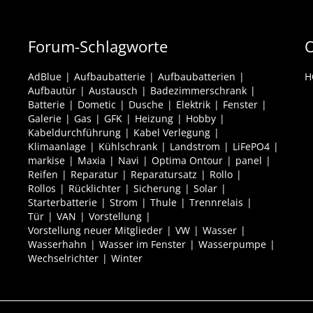
Forum-Schlagworte
O
AdBlue
Aufbaubatterie
Aufbaubatterien
H
Aufbautür
Austausch
Badezimmerschrank
Batterie
Dometic
Dusche
Elektrik
Fenster
Galerie
Gas
GFK
Heizung
Hobby
Kabeldurchführung
Kabel Verlegung
Klimaanlage
Kühlschrank
Landstrom
LiFePO4
markise
Maxia
Navi
Optima Ontour
panel
Reifen
Reparatur
Reparatursatz
Rollo
Rollos
Rücklichter
Sicherung
Solar
Starterbatterie
Strom
Thule
Trennrelais
Tür
VAN
Vorstellung
Vorstellung neuer Mitglieder
VW
Wasser
Wasserhahn
Wasser im Fenster
Wasserpumpe
Wechselrichter
Winter