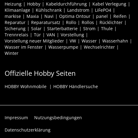
Heizung
Hobby
Kabeldurchführung
Kabel Verlegung
Klimaanlage
Kühlschrank
Landstrom
LiFePO4
markise
Maxia
Navi
Optima Ontour
panel
Reifen
Reparatur
Reparatursatz
Rollo
Rollos
Rücklichter
Sicherung
Solar
Starterbatterie
Strom
Thule
Trennrelais
Tür
VAN
Vorstellung
Vorstellung neuer Mitglieder
VW
Wasser
Wasserhahn
Wasser im Fenster
Wasserpumpe
Wechselrichter
Winter
Offizielle Hobby Seiten
HOBBY Wohnmobile
HOBBY Händlersuche
Impressum
Nutzungsbedingungen
Datenschutzerklärung