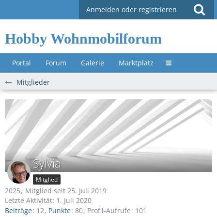
Anmelden oder registrieren
Hobby Wohnmobilforum
Portal
Forum
Galerie
Marktplatz
Untermenü »
Mitglieder
Sylvia
Mitglied
2025
Mitglied seit 25. Juli 2019
Letzte Aktivität:
1. Juli 2020
Beiträge
12
Punkte
80
Profil-Aufrufe
101