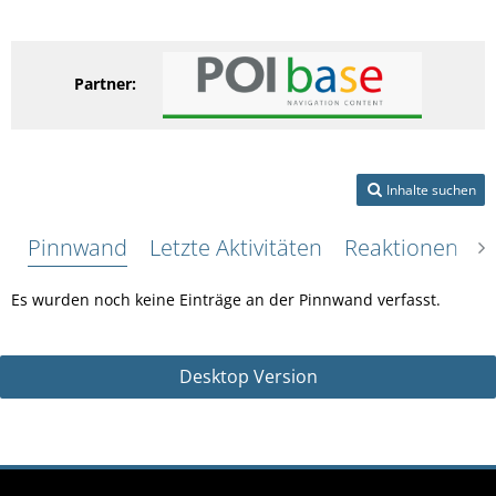
Partner:
Inhalte suchen
Pinnwand
Letzte Aktivitäten
Reaktionen
Ü
Es wurden noch keine Einträge an der Pinnwand verfasst.
Desktop Version