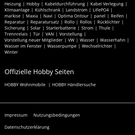
Heizung
Hobby
Kabeldurchführung
Kabel Verlegung
Klimaanlage
Kühlschrank
Landstrom
LiFePO4
markise
Maxia
Navi
Optima Ontour
panel
Reifen
Reparatur
Reparatursatz
Rollo
Rollos
Rücklichter
Sicherung
Solar
Starterbatterie
Strom
Thule
Trennrelais
Tür
VAN
Vorstellung
Vorstellung neuer Mitglieder
VW
Wasser
Wasserhahn
Wasser im Fenster
Wasserpumpe
Wechselrichter
Winter
Offizielle Hobby Seiten
HOBBY Wohnmobile
HOBBY Händlersuche
Impressum
Nutzungsbedingungen
Datenschutzerklärung