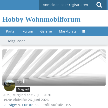
Anmelden oder registrieren
Hobby Wohnmobilforum
Portal
Forum
Galerie
Marktplatz
Untermenü »
Mitglieder
opil
Mitglied
2025
Mitglied seit 2. Juli 2020
Letzte Aktivität:
26. Juni 2026
Beiträge
9
Punkte
95
Profil-Aufrufe
159