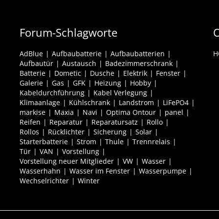
Forum-Schlagworte
O
AdBlue
Aufbaubatterie
Aufbaubatterien
H
Aufbautür
Austausch
Badezimmerschrank
Batterie
Dometic
Dusche
Elektrik
Fenster
Galerie
Gas
GFK
Heizung
Hobby
Kabeldurchführung
Kabel Verlegung
Klimaanlage
Kühlschrank
Landstrom
LiFePO4
markise
Maxia
Navi
Optima Ontour
panel
Reifen
Reparatur
Reparatursatz
Rollo
Rollos
Rücklichter
Sicherung
Solar
Starterbatterie
Strom
Thule
Trennrelais
Tür
VAN
Vorstellung
Vorstellung neuer Mitglieder
VW
Wasser
Wasserhahn
Wasser im Fenster
Wasserpumpe
Wechselrichter
Winter