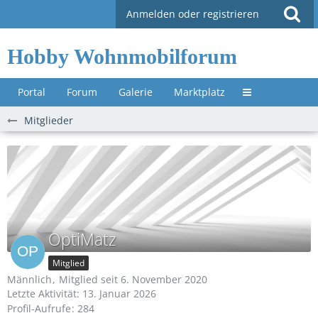
Anmelden oder registrieren
Hobby Wohnmobilforum
Portal
Forum
Galerie
Marktplatz
Untermenü »
Mitglieder
OptiMatz
Mitglied
Männlich
Mitglied seit 6. November 2020
Letzte Aktivität:
13. Januar 2026
Profil-Aufrufe
284