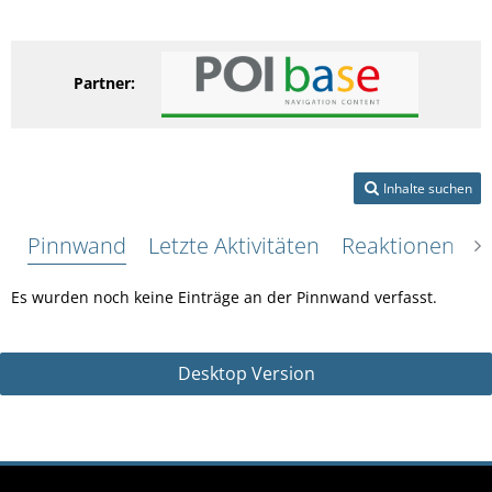
Partner:
Inhalte suchen
Pinnwand
Letzte Aktivitäten
Reaktionen
Ü
Es wurden noch keine Einträge an der Pinnwand verfasst.
Desktop Version