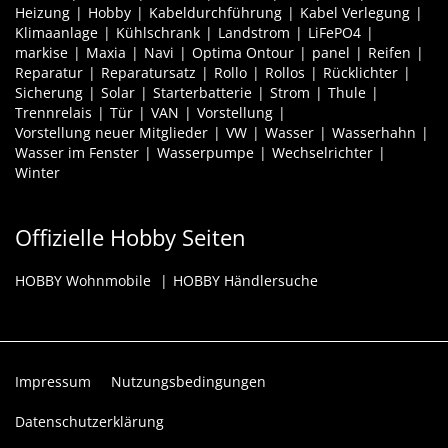
Heizung
Hobby
Kabeldurchführung
Kabel Verlegung
Klimaanlage
Kühlschrank
Landstrom
LiFePO4
markise
Maxia
Navi
Optima Ontour
panel
Reifen
Reparatur
Reparatursatz
Rollo
Rollos
Rücklichter
Sicherung
Solar
Starterbatterie
Strom
Thule
Trennrelais
Tür
VAN
Vorstellung
Vorstellung neuer Mitglieder
VW
Wasser
Wasserhahn
Wasser im Fenster
Wasserpumpe
Wechselrichter
Winter
Offizielle Hobby Seiten
HOBBY Wohnmobile
HOBBY Händlersuche
Impressum
Nutzungsbedingungen
Datenschutzerklärung