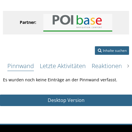
Partner:
Inhalte suchen
Pinnwand
Letzte Aktivitäten
Reaktionen
Ü
Es wurden noch keine Einträge an der Pinnwand verfasst.
Desktop Version