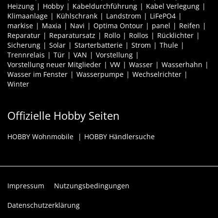
Heizung
Hobby
Kabeldurchführung
Kabel Verlegung
Klimaanlage
Kühlschrank
Landstrom
LiFePO4
markise
Maxia
Navi
Optima Ontour
panel
Reifen
Reparatur
Reparatursatz
Rollo
Rollos
Rücklichter
Sicherung
Solar
Starterbatterie
Strom
Thule
Trennrelais
Tür
VAN
Vorstellung
Vorstellung neuer Mitglieder
VW
Wasser
Wasserhahn
Wasser im Fenster
Wasserpumpe
Wechselrichter
Winter
Offizielle Hobby Seiten
HOBBY Wohnmobile
HOBBY Händlersuche
Impressum
Nutzungsbedingungen
Datenschutzerklärung