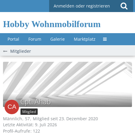
Anmelden oder registrieren
Hobby Wohnmobilforum
Portal
Forum
Galerie
Marktplatz
Untermenü »
Mitglieder
Cpt. Ahab
Mitglied
Männlich
57
Mitglied seit 23. Dezember 2020
Letzte Aktivität:
9. Juli 2026
Profil-Aufrufe
122