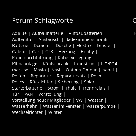
Forum-Schlagworte
O
AdBlue
Aufbaubatterie
Aufbaubatterien
H
Aufbautür
Austausch
Badezimmerschrank
Batterie
Dometic
Dusche
Elektrik
Fenster
Galerie
Gas
GFK
Heizung
Hobby
Kabeldurchführung
Kabel Verlegung
Klimaanlage
Kühlschrank
Landstrom
LiFePO4
markise
Maxia
Navi
Optima Ontour
panel
Reifen
Reparatur
Reparatursatz
Rollo
Rollos
Rücklichter
Sicherung
Solar
Starterbatterie
Strom
Thule
Trennrelais
Tür
VAN
Vorstellung
Vorstellung neuer Mitglieder
VW
Wasser
Wasserhahn
Wasser im Fenster
Wasserpumpe
Wechselrichter
Winter